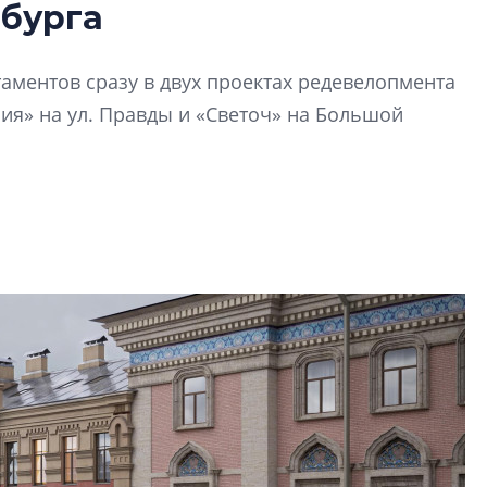
рбурга
лучших поющих 
Гала-концертом з
аментов сразу в двух проектах редевелопмента
девятый сезон тво
конкурса строител
ия» на ул. Правды и «Светоч» на Большой
строить и жить по
В Красногвардей
Петербурга появ
один центр сов
образования
В Красногвардейс
Петербурга появи
центр совмещенно