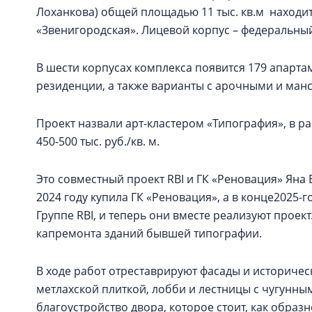
Лоханкова) общей площадью 11 тыс. кв.м находит
«Звенигородская». Лицевой корпус – федеральны
В шести корпусах комплекса появится 179 апартаме
резиденции, а также варианты с арочными и ма
Проект назвали арт-кластером «Типография», в 
450-500 тыс. руб./кв. м.
Это совместный проект RBI и ГК «Реновация» Ян
2024 году купила ГК «Реновация», а в конце2025-г
Группе RBI, и теперь они вместе реализуют проект
капремонта зданий бывшей типографии.
В ходе работ отреставрируют фасады и историчес
метлахской плиткой, лобби и лестницы с чугунн
благоустройство двора, которое стоит, как обра