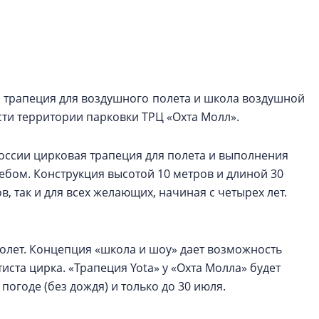
Центробанк: ква
2020-2026 годов
9% дешевле стр
Центробанк: квар
2020-2026 годов п
я трапеция для воздушного полета и школа воздушной
дешевле строящих
сти территории парковки ТРЦ «Охта Молл».
России цирковая трапеция для полета и выполнения
ебом. Конструкция высотой 10 метров и длиной 30
, так и для всех желающих, начиная с четырех лет.
лет. Концепция «школа и шоу» дает возможность
ста цирка. «Трапеция Yota» у «Охта Молла» будет
огоде (без дождя) и только до 30 июля.