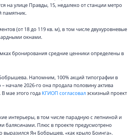
ся на улице Правды, 15, недалеко от станции метро
й памятник.
нтов (от 18 до 119 кв. м), в том числе двухуровневые
нсардными окнами.
рамках бронирования средние ценники определены в
а Бобрышева. Напомним, 100% акций типографии в
о – начале 2026-го она продала половину актива
. В мае этого года
КГИОП согласовал
эскизный проект
кие интерьеры, в том числе парадную с лепниной и
ыми балясинами. Плюс в проекте предусмотрено
зно выразился Ян Бобрышев, «как крыло Боинга».