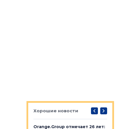
Хорошие новости
рге выбрали
Orange.Group отмечает 26 лет:
В Петерб