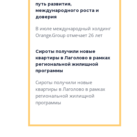
строителей
путь развития,
комплекс
международного роста и
тестовая
авершился
доверия
перерабо
рческого
В июле международный холдинг
В Петербу
ей «Нам песня
Orange.Group отмечает 26 лет
комплексе
могает»
тестовая 
органики
Сироты получили новые
ском районе
квартиры в Лаголово в рамках
ился еще
региональной жилищной
мещенного
Историч
программы
дом Рома
Ушково м
Сироты получили новые
ком районе
квартиры в Лаголово в рамках
Историче
лся еще один
региональной жилищной
Романова 
го образования
программы
взять под