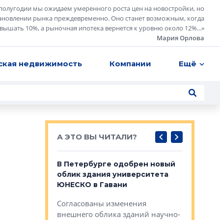
полугодии мы ожидаем умеренного роста цен на новостройки, но
ановлении рынка преждевременно. Оно станет возможным, когда
евышать 10%, а рыночная ипотека вернется к уровню около 12%...
»
Мария Орлова
ская недвижимость
Компании
Ещё
А ЭТО ВЫ ЧИТАЛИ?
о — антидот
В Петербурге одобрен новый
Собствен
панелей
облик здания университета
Императо
ЮНЕСКО в Гавани
как выжа
— антидот от
«старых 
Согласованы изменения
лей
Собственн
внешнего облика зданий научно-