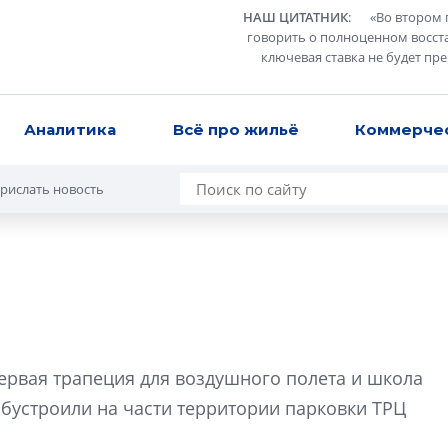
НАШ ЦИТАТНИК
:
«
Во втором 
говорить о полноценном восст
ключевая ставка не будет пр
Аналитика
Всё про жильё
Коммерче
рислать новость
Усадьба Торосов
от эпохи фальш-
первая трапеция для воздушного полета и школа
Усадьба Торосово 
обустроили на части территории парковки ТРЦ
эпохи фальш-пане