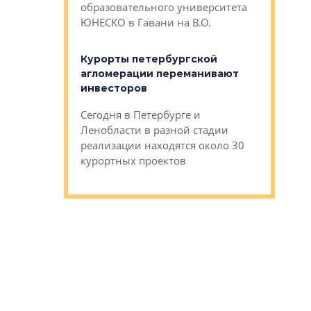
Император
образовательного университета
ртиры в домах
выжать ма
ЮНЕСКО в Гавани на В.О.
 постройки на
костей»
оящихся
Курорты петербургской
тиры в домах
агломерации переманивают
Каким бы
остройки на 9%
инвесторов
Ропса: в
ся
обещают 
Сегодня в Петербурге и
Руины Дом
Ленобласти в разной стадии
сгоревшем
реализации находятся около 30
наследия 
курортных проектов