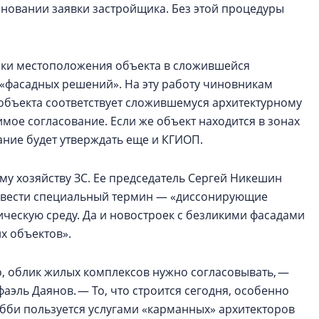
 основании заявки застройщика. Без этой процедуры
нки местоположения объекта в сложившейся
 «фасадных решений». На эту работу чиновникам
 объекта соответствует сложившемуся архитектурному
мое согласование. Если же объект находится в зонах
ание будет утверждать еще и КГИОП.
у хозяйству ЗС. Ее председатель Сергей Никешин
 ввести специальный термин — «диссонирующие
ическую среду. Да и новостроек с безликими фасадами
их объектов».
, облик жилых комплексов нужно согласовывать, —
аэль Даянов. — То, что строится сегодня, особенно
обби пользуется услугами «карманных» архитекторов