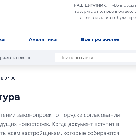
НАШ ЦИТАТНИК
:
«
Во втором 
говорить о полноценном восст
ключевая ставка не будет пр
ка
Аналитика
Всё про жильё
рислать новость
в 07:00
тура
В Санкт-Петербу
лучших поющих 
тении законопроект о порядке согласования
Гала-концертом з
дущих новостроек. Когда документ вступит в
девятый сезон тво
ать всем застройщикам, которые собираются
конкурса строител