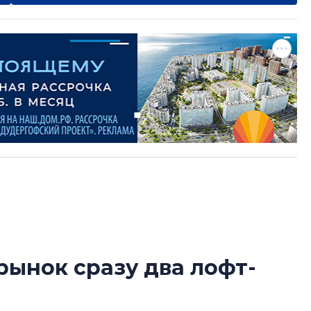
рынок сразу два лофт-
Татьяна Бровкина
рбурга
монотонной спал
деконструктиви