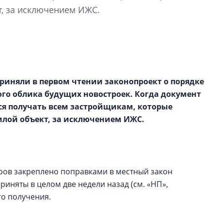
строить и жить по
т, за исключением ИЖС.
В Красногвардей
Петербурга появ
один центр сов
образования
В Красногвардейс
риняли в первом чтении законопроект о порядке
Петербурга появи
ого облика будущих новостроек. Когда документ
центр совмещенно
ся получать всем застройщикам, которые
илой объект, за исключением ИЖС.
еров закреплено поправками в местный закон
риняты в целом две недели назад (см. «НП»,
го получения.