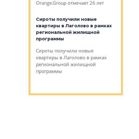
Orange.Group отмечает 26 лет
комплексе
могает»
тестовая 
органики
Сироты получили новые
ском районе
квартиры в Лаголово в рамках
ился еще
региональной жилищной
мещенного
Историч
программы
дом Рома
Ушково м
Сироты получили новые
ком районе
квартиры в Лаголово в рамках
Историче
лся еще один
региональной жилищной
Романова 
го образования
программы
взять под