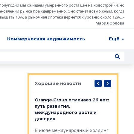
полугодии мы ожидаем умеренного роста цен на новостройки, но
ановлении рынка преждевременно. Оно станет возможным, когда
евышать 10%, а рыночная ипотека вернется к уровню около 12%...
»
Мария Орлова
Коммерческая недвижимость
Ещё
Хорошие новости
рге выбрали
Orange.Group отмечает 26 лет:
В Петерб
строителей
путь развития,
комплекс
международного роста и
тестовая
авершился
доверия
перерабо
рческого
В июле международный холдинг
В Петербу
ей «Нам песня