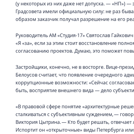
(у некоторых из них даже нет допуска. — «НП») —
Градсовета имели официальную силу: не раз бывал
образом заказчик получал разрешение на его ре
Руководитель АМ «Студия-17» Святослав Гайкович
«Я «за», если за этим стоит восстановление полн
согласованию проектов. Думаю, это поможет повы
Застройщики, конечно, не в восторге. Вице-през
Белоусов считает, что появление очередного ад
коррупционные возможности: «Сейчас согласовани
быть, восприятие внешнего вида — дело субъект
«В правовой сфере понятие «архитектурные реше
сталкиваться с субъективным суждением, — гово
Виктория Цытрина. — Кто будет решать, отвечает
Испортит он «открыточные» виды Петербурга или 