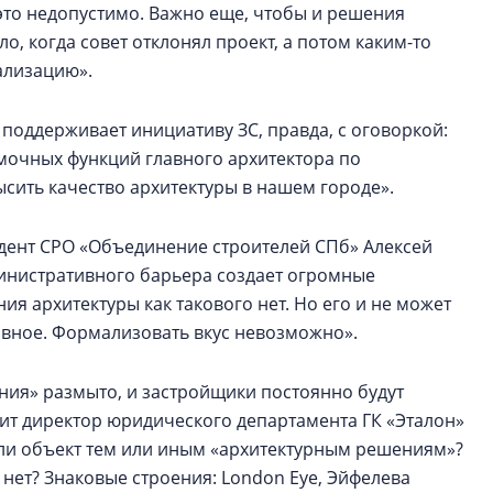
 это недопустимо. Важно еще, чтобы и решения
о, когда совет отклонял проект, а потом каким-то
ализацию».
 поддерживает инициативу ЗС, правда, с оговоркой:
омочных функций главного архитектора по
сить качество архитектуры в нашем городе».
идент СРО «Объединение строителей СПб» Алексей
министративного барьера создает огромные
я архитектуры как такового нет. Но его и не может
ивное. Формализовать вкус невозможно».
ния» размыто, и застройщики постоянно будут
рит директор юридического департамента ГК «Эталон»
 ли объект тем или иным «архитектурным решениям»?
нет? Знаковые строения: London Eye, Эйфелева