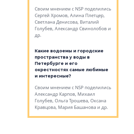
Яна Вирче
нием об этом
Своим мнением с NSP поделились
Денис Зас
 Трошева,
Сергей Хромов, Алина Плетцер,
Свинолобо
ко, Максим
Светлана Денисова, Виталий
и др.
енисова,
Голубев, Александр Свинолобов и
ев и другие
др.
Важно ли
апартам
востребованы
Какие водоемы и городские
Конститу
 компетенции
пространства у воды в
временно
мента и
Петербурге и его
Своим мн
окрестностях самые любимые
Раиль Му
NSP поделились
и интересные?
Кудинов, 
на, Анжелика
Своим мнением с NSP поделились
Карина Ш
ндр
Александр Карпов, Михаил
Дементьев
сандр Кравцов,
Голубев, Ольга Трошева, Оксана
др.
Кравцова, Мария Башанова и др.