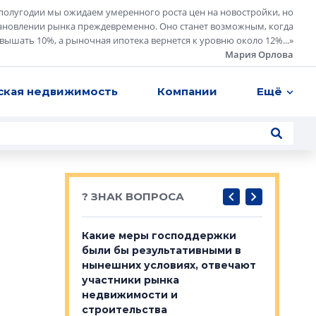
полугодии мы ожидаем умеренного роста цен на новостройки, но
ановлении рынка преждевременно. Оно станет возможным, когда
евышать 10%, а рыночная ипотека вернется к уровню около 12%...
»
Мария Орлова
ская недвижимость
Компании
Ещё
? ЗНАК ВОПРОСА
у первичкой и
Какие меры господдержки
Место об
то значит для
были бы результативными в
локации 
нынешних условиях, отвечают
пригород
участники рынка
выстрели
 первичкой и
недвижимости и
Своим мн
 значит для
строительства