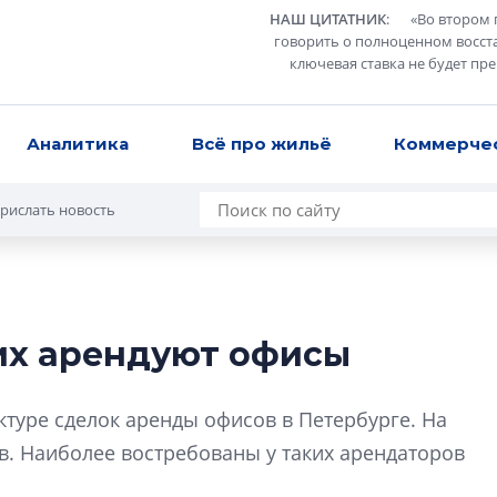
НАШ ЦИТАТНИК
:
«
Во втором 
говорить о полноценном восст
ключевая ставка не будет пр
Аналитика
Всё про жильё
Коммерче
рислать новость
их арендуют офисы
Разрыв цен межд
вторичкой: что э
ктуре сделок аренды офисов в Петербурге. На
рынка?
в. Наиболее востребованы у таких арендаторов
Разрыв цен между
вторичкой: что это