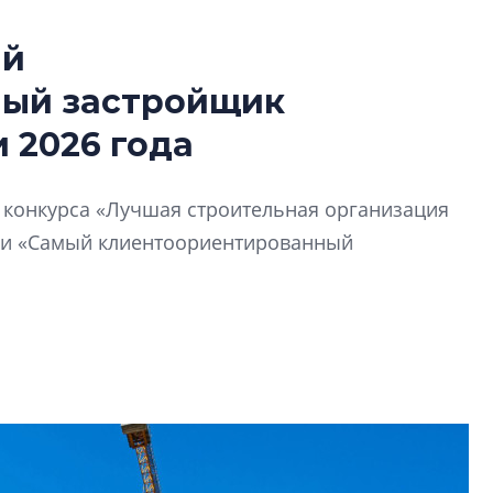
ый
Роман Корнышев
ный застройщик
перемен в ЖК мо
даже электромо
 2026 года
Девелопер «Верти
перемен в ЖК мож
й конкурса «Лучшая строительная организация
электромобиль
ии «Самый клиентоориентированный
Карина Шальнова
«гибридом» — ка
рынок апарт-оте
Конкуренцию выиг
апарты, которые 
приблизятся к го
уровню сервиса, у
КЕЙПОРТ