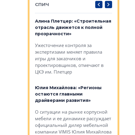
СПИЧ
: «Поводом
Алина Плетцер: «Строительная
Елена Фе
жет быть
отрасль движется к полной
блок МФК
биль»
прозрачности»
экосисте
каль»: поводом
Ужесточение контроля за
Проектир
ет быть даже
экспертизами меняет правила
непрерыв
игры для заказчиков и
управлен
проектировщиков, отмечают в
поиска ко
ЦКЭ им. Плетцер
ГК «Глоба
: «Будущее за
к меняется
лей»
Юлия Михайлова: «Регионы
Алексей 
остаются главными
«Вертика
рают те
драйверами развития»
не новый
еще больше
стиничному
О ситуации на рынке корпусной
О том, по
верены в УК
мебели и ее динамике рассуждает
экспертиз
официальный дилер мебельной
преимущес
компании VIMIS Юлия Михайлова
гендирект