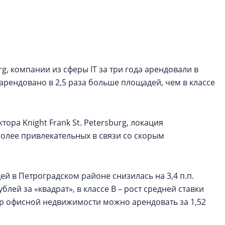
рынка? Своим мне
поделились Ольга
Екатерина Немчен
Жабин, Светлана Д
Константин Сторож
rg, компании из сферы IT за три года арендовали в
Какие наиболее 
о арендовано в 2,5 раза больше площадей, чем в классе
специальности и
в сфере девелоп
строительства?
ора Knight Frank St. Petersburg, локация
Своим мнением с 
олее привлекательных в связи со скорым
Валентина Калини
Альшаева, Алекса
Свинолобов, Алек
Кирилл Кудинов и 
 в Петроградском районе снизилась на 3,4 п.п.
ублей за «квадрат», в классе В – рост средней ставки
тр офисной недвижимости можно арендовать за 1,52