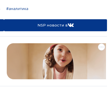
а
#аналитика
NSP новости в