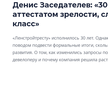
Что станет сигналом обвала в
Рубль у
Денис Заседателев: «30
недвижимости?
метры
аттестатом зрелости, 
Ипотечные риски лежат на
Рубль пад
гражданах, а не на «институтах
штопоре
класс»
развития»
«Ленстройтресту» исполнилось 30 лет. Одна
поводом подвести формальные итоги, скол
развития. О том, как изменились запросы по
девелоперу и почему компания решила расти
генеральный директор «Ленстройтреста» Де