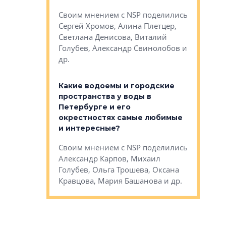
Яна Вирче
нием об этом
Своим мнением с NSP поделились
Денис Зас
 Трошева,
Сергей Хромов, Алина Плетцер,
Свинолобо
ко, Максим
Светлана Денисова, Виталий
и др.
енисова,
Голубев, Александр Свинолобов и
ев и другие
др.
Важно ли
апартам
востребованы
Какие водоемы и городские
Конститу
 компетенции
пространства у воды в
временно
мента и
Петербурге и его
Своим мн
окрестностях самые любимые
Раиль Му
NSP поделились
и интересные?
Кудинов, 
на, Анжелика
Своим мнением с NSP поделились
Карина Ш
ндр
Александр Карпов, Михаил
Дементьев
сандр Кравцов,
Голубев, Ольга Трошева, Оксана
др.
Кравцова, Мария Башанова и др.