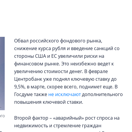
рынка? Своим мне
поделились Ольга
Екатерина Немчен
Жабин, Светлана Д
Константин Сторож
Обвал российского фондового рынка,
Какие наиболее 
снижение курса рубля и введение санкций со
специальности и
стороны США и ЕС увеличили риски на
в сфере девелоп
финансовом рынке. Это неизбежно ведет к
строительства?
увеличению стоимости денег. В феврале
Своим мнением с 
Центробанк уже поднял ключевую ставку до
Валентина Калини
9,5%, в марте, скорее всего, поднимет еще. В
Альшаева, Алекса
Свинолобов, Алек
Госдуме также
не исключают
дополнительного
Кирилл Кудинов и 
повышения ключевой ставки.
ого
Второй фактор – «аварийный» рост спроса на
недвижимость и стремление граждан