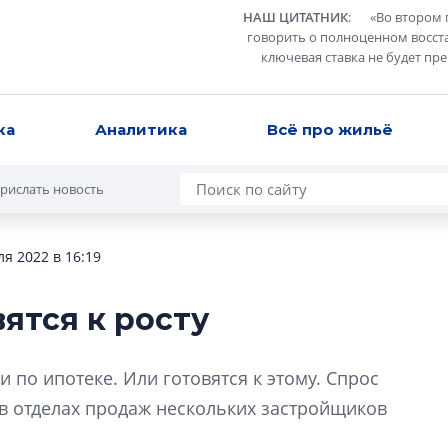
НАШ ЦИТАТНИК
:
«
Во втором 
говорить о полноценном восст
ключевая ставка не будет пр
ка
Аналитика
Всё про жильё
рислать новость
я 2022 в 16:19
вятся к росту
Разрыв цен межд
вторичкой: что э
 по ипотеке. Или готовятся к этому. Спрос
рынка?
, в отделах продаж нескольких застройщиков
Разрыв цен между
вторичкой: что это