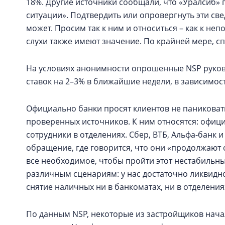
18%. Другие источники сообщали, что «Уралсиб»
ситуации». Подтвердить или опровергнуть эти св
может. Просим так к ним и относиться – как к н
слухи также имеют значение. По крайней мере, с
На условиях анонимности опрошенные NSP руков
ставок на 2–3% в ближайшие недели, в зависимост
Официально банки просят клиентов не паниковат
проверенных источников. К ним относятся: офиц
сотрудники в отделениях. Сбер, ВТБ, Альфа-банк 
обращение, где говорится, что они «продолжают
все необходимое, чтобы пройти этот нестабильны
различным сценариям: у нас достаточно ликвидно
снятие наличных ни в банкоматах, ни в отделения
По данным NSP, некоторые из застройщиков нача