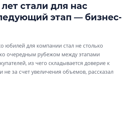
бегает в квадратные
Сбер и ВТБ попали под
 лет стали для нас
санкции США
Роман Корнышев
следующий этап — бизнес-
перемен в ЖК мо
ает, российские акции в
Президент США объявил о с
даже электромо
отношении российских банк
Девелопер «Верти
перемен в ЖК мож
ко юбилей для компании стал не столько
электромобиль
ько очередным рубежом между этапами
Карина Шальнова
купателей, из чего складывается доверие к
«гибридом» — ка
 не за счет увеличения объемов, рассказал
рынок апарт-оте
нис Заседателев.
Конкуренцию выиг
апарты, которые 
приблизятся к го
уровню сервиса, у
КЕЙПОРТ