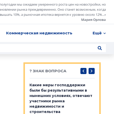
полугодии мы ожидаем умеренного роста цен на новостройки, но
ановлении рынка преждевременно. Оно станет возможным, когда
евышать 10%, а рыночная ипотека вернется к уровню около 12%...
»
Мария Орлова
Коммерческая недвижимость
Ещё
? ЗНАК ВОПРОСА
у первичкой и
Какие меры господдержки
Место об
то значит для
были бы результативными в
локации 
нынешних условиях, отвечают
пригород
участники рынка
выстрели
 первичкой и
недвижимости и
Своим мн
 значит для
строительства