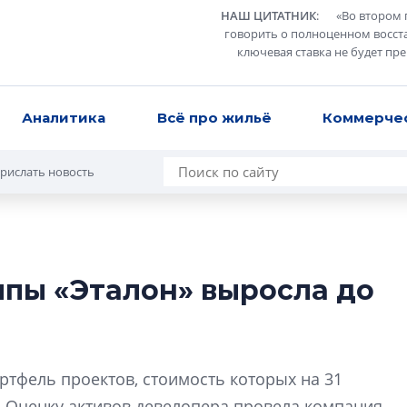
НАШ ЦИТАТНИК
:
«
Во втором 
говорить о полноценном восст
ключевая ставка не будет пр
Аналитика
Всё про жильё
Коммерче
рислать новость
ппы «Эталон» выросла до
Роман Корнышев
перемен в ЖК мо
даже электромо
Девелопер «Верти
ртфель проектов, стоимость которых на 31
перемен в ЖК мож
й. Оценку активов девелопера провела компания