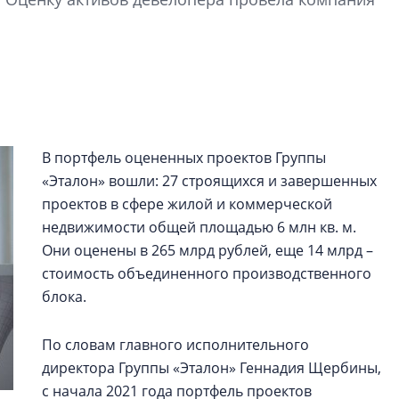
электромобиль
Карина Шальнова
«гибридом» — ка
рынок апарт-оте
Конкуренцию выиг
апарты, которые 
В портфель оцененных проектов Группы
приблизятся к го
«Эталон» вошли: 27 строящихся и завершенных
уровню сервиса, у
проектов в сфере жилой и коммерческой
КЕЙПОРТ
недвижимости общей площадью 6 млн кв. м.
Они оценены в 265 млрд рублей, еще 14 млрд –
стоимость объединенного производственного
блока.
По словам главного исполнительного
директора Группы «Эталон» Геннадия Щербины,
с начала 2021 года портфель проектов