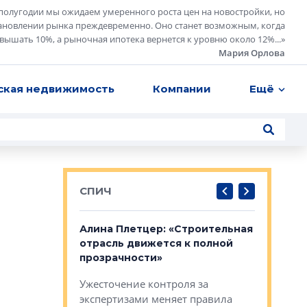
полугодии мы ожидаем умеренного роста цен на новостройки, но
ановлении рынка преждевременно. Оно станет возможным, когда
евышать 10%, а рыночная ипотека вернется к уровню около 12%...
»
Мария Орлова
ская недвижимость
Компании
Ещё
СПИЧ
: «Поводом
Алина Плетцер: «Строительная
Елена Фе
жет быть
отрасль движется к полной
блок МФК
биль»
прозрачности»
экосисте
каль»: поводом
Ужесточение контроля за
Проектир
ет быть даже
экспертизами меняет правила
непрерыв