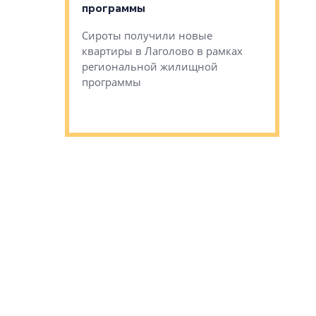
программы
дом Рома
Ушково м
Сироты получили новые
ком районе
квартиры в Лаголово в рамках
Историче
лся еще один
региональной жилищной
Романова 
го образования
программы
взять под