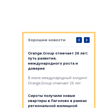
Хорошие новости
рге выбрали
Orange.Group отмечает 26 лет:
В Петерб
строителей
путь развития,
комплекс
международного роста и
тестовая
авершился
доверия
перерабо
рческого
В июле международный холдинг
В Петербу
ей «Нам песня
Orange.Group отмечает 26 лет
комплексе
могает»
тестовая 
органики
Сироты получили новые
ском районе
квартиры в Лаголово в рамках
ился еще
региональной жилищной
мещенного
Историч