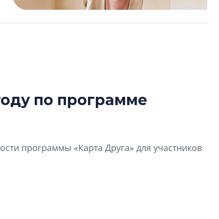
году по программе
В Санкт-Петербу
лучших поющих 
Гала-концертом з
сти программы «Карта Друга» для участников
девятый сезон тво
конкурса строител
строить и жить по
В Красногвардей
Петербурга появ
один центр сов