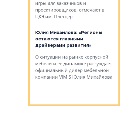
игры для заказчиков и
управлен
проектировщиков, отмечают в
поиска ко
ЦКЭ им. Плетцер
ГК «Глоба
: «Будущее за
к меняется
лей»
Юлия Михайлова: «Регионы
Алексей 
остаются главными
«Вертика
рают те
драйверами развития»
не новый
еще больше
стиничному
О ситуации на рынке корпусной
О том, по
верены в УК
мебели и ее динамике рассуждает
экспертиз
официальный дилер мебельной
преимущес
компании VIMIS Юлия Михайлова
гендирект
Алексей 