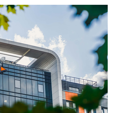
образования
В Красногвардейс
Петербурга появи
центр совмещенно