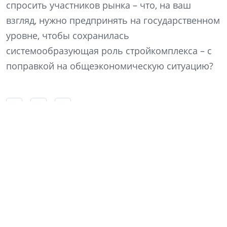
спросить участников рынка – что, на ваш
взгляд, нужно предпринять на государственном
уровне, чтобы сохранилась
системообразующая роль стройкомплекса – с
поправкой на общеэкономическую ситуацию?
Какие меры господдержки были бы
результативными в нынешних условиях?
Нужно ли продлевать льготную ипотеку, и
если да, в каком виде? Если ипотечные
программы должны стать более адресными,
на кого их необходимо ориентировать в
приоритетном порядке? Какие строительные