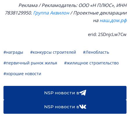
Реклама / Рекламодатель: ООО «Н ПЛЮС», ИНН
7838129950.
Группа Аквилон
/ Проектные декларации
на
наш.дом.рф
erid: 2SDnjcLw7Cw
#награды
#конкурсы строителей
#Ленобласть
#первичный рынок жилья
#жилищное строительство
#хорошие новости
NSP новости в
NSP новости в