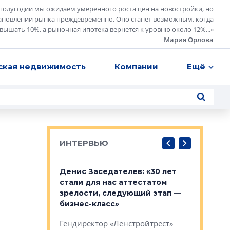
полугодии мы ожидаем умеренного роста цен на новостройки, но
ановлении рынка преждевременно. Оно станет возможным, когда
евышать 10%, а рыночная ипотека вернется к уровню около 12%...
»
Мария Орлова
ская недвижимость
Компании
Ещё
ИНТЕРВЬЮ
: «На
Денис Заседателев: «30 лет
Виталий 
ьной окраине
стали для нас аттестатом
спроса —
зм может
зрелости, следующий этап —
форматы,
»
бизнес-класс»
стереоти
застройк
рства в центре
Гендиректор «Ленстройтрест»