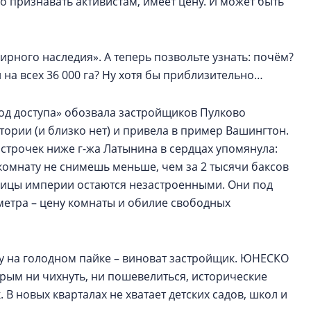
о признавать активистам, имеет цену. И может быть
ирного наследия». А теперь позвольте узнать: почём?
 на всех 36 000 га? Ну хотя бы приблизительно…
од доступа» обозвала застройщиков Пулково
ории (и близко нет) и привела в пример Вашингтон.
й строчек ниже г-жа Латынина в сердцах упомянула:
комнату не снимешь меньше, чем за 2 тысячи баксов
толицы империи остаются незастроенными. Они под
раметра – цену комнаты и обилие свободных
у на голодном пайке – виноват застройщик. ЮНЕСКО
рым ни чихнуть, ни пошевелиться, исторические
 В новых кварталах не хватает детских садов, школ и