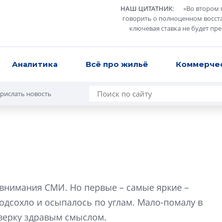
НАШ ЦИТАТНИК
:
«
Во втором 
говорить о полноценном восст
ключевая ставка не будет пр
Аналитика
Всё про жильё
Коммерче
рислать новость
Татьяна Бровкина
монотонной спал
 внимания СМИ. Но первые – самые яркие –
деконструктиви
стать спасением
подсохло и осыпалось по углам. Мало-помалу в
О границах новато
верку здравым смыслом.