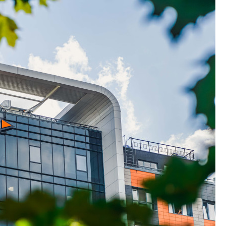
Какие наиболее 
специальности и
в сфере девелоп
строительства?
Своим мнением с 
Валентина Калини
Альшаева, Алекса
Свинолобов, Алек
Кирилл Кудинов и 