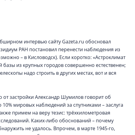
Петербурга, буду
районов и инжен
рассказали в ГК «
Сергей Софроно
дизайн проявляе
обширном интервью сайту Gazeta.ru обосновал
визуальной чист
езидиум РАН постановил перенести наблюдения из
Что важнее для с
зможно – в Кисловодск). Если коротко: «Астроклимат
жилого проекта: эс
й базы из крупных городов совершенно естественен;
функциональност
елескопы надо строить в других местах, вот и вся
экономика проект
в ГК «ПСК»
о от застройки Александр Шумилов говорит об
то 10% мировых наблюдений за спутниками – заслуга
акже примем на веру тезис: трёхкилометровая
сследований. Каких-либо обоснований – почему
наружить не удалось. Впрочем, в марте 1945-го,