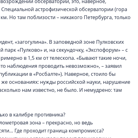
возрождении обсерватории, это, наверное,
а Специальной астрофизической обсерватории (гора
 км. Но там поблизости – никакого Петербурга, только
идент, «загогулина». В заповедной зоне Пулковских
 парк «Пулково» и, на секундочку, «Экспофорум» – с
имерно в 1,5 км от телескопа. «Бывают такие ночи,
 что наблюдения проводить невозможно», – заявил
публикации в «Росбалте»). Наверное, стоило бы
ех же основаниях: нужды российской науки, нарушение
асколько нам известно, не было. И немудрено: там
лько в калибре противника?
ометровая зона – прекрасно, но ведь
есяти… Где проходит граница компромисса?