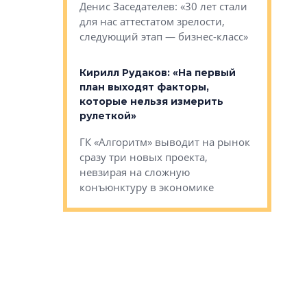
О малоэта
щем спальных
Денис Заседателев: «30 лет стали
класса «О
ерных ловушках
для нас аттестатом зрелости,
Мистолово
Глобал ЭМ»
следующий этап — бизнес-класс»
компании
в: «Хороший
Кирилл Рудаков: «На первый
тся в
план выходят факторы,
Александ
оте»
которые нельзя измерить
«Строите
рулеткой»
основ»
овременного
ГК «Алгоритм» выводит на рынок
Строитель
тетика,
сразу три новых проекта,
волнообра
ь или
невзирая на сложную
следует с
а, размышляют
конъюнктуру в экономике
Александ