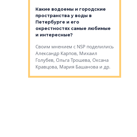
апартам
востребованы
Какие водоемы и городские
Конститу
 компетенции
пространства у воды в
временно
мента и
Петербурге и его
Своим мн
окрестностях самые любимые
Раиль Му
NSP поделились
и интересные?
Кудинов, 
на, Анжелика
Своим мнением с NSP поделились
Карина Ш
ндр
Александр Карпов, Михаил
Дементьев
сандр Кравцов,
Голубев, Ольга Трошева, Оксана
др.
Кравцова, Мария Башанова и др.