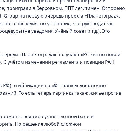
дозащитники оспаривали проект планировки и
де, проиграли в Верховном. ППТ легитимен. Оспорено
tl Group на первую очередь проекта «Планетоград».
рного наследия, но установил, что руководитель
цедуры (не уведомил Учёный совет и т.д.). Это
очереди «Планетограда» получают «РС-ки» по новой
». С учётом изменений регламента и позиции РАН
в РФ) в публикации на «Фонтанке» достаточно
ваний. То есть теперь картинка такая: жильё против
горожан заведомо лучше плотной (хотя и
спорить. Но решение любой сложной