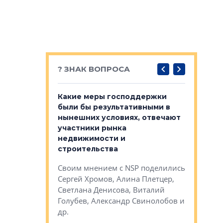
? ЗНАК ВОПРОСА
у первичкой и
Какие меры господдержки
Место об
то значит для
были бы результативными в
локации 
нынешних условиях, отвечают
пригород
участники рынка
выстрели
 первичкой и
недвижимости и
Своим мн
 значит для
строительства
Яна Вирче
нием об этом
Своим мнением с NSP поделились
Денис Зас
 Трошева,
Сергей Хромов, Алина Плетцер,
Свинолобо
ко, Максим
Светлана Денисова, Виталий
и др.
енисова,
Голубев, Александр Свинолобов и
ев и другие
др.
Важно ли