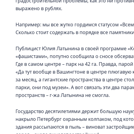
градостроительной проблемы, как это ни противн
выражено в рублях.
Например: мы все жутко гордимся статусом «Всем
Сколько стоит содержать в порядке все памятники
Публицист Юлия Латынина в своей программе «К
«фашистами», попутно сообщила о сносе обсерват
Где в самом центре – парк на 42 га. Правда, паро
«Да тут вообще в Вашингтоне в центре плюгавую 
за месяц, а гигантские пространства в центре с
парки, они под музеи». А вот связать эти два па
пространств – г-жа Латынина не смогла.
Государство десятилетиями держит большую наук
накрыло Петербург охранным колпаком, под кото
здания рассыпаются в пыль – виноват застройщик.