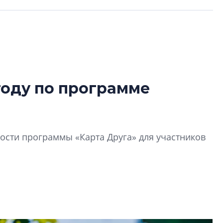
году по программе
Разрыв цен межд
вторичкой: что э
рынка?
сти программы «Карта Друга» для участников
Разрыв цен между
вторичкой: что это
рынка? Своим мне
поделились Ольга
Екатерина Немчен
Жабин, Светлана Д
Константин Сторож