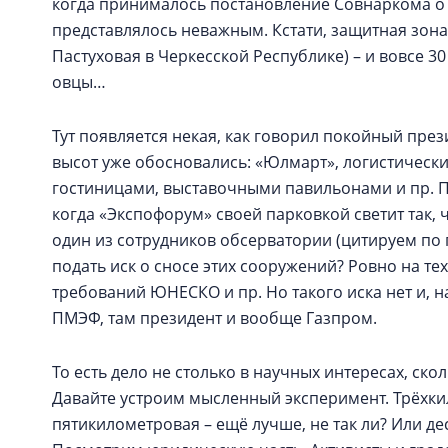
когда принималось постановление Совнаркома о 
представлялось неважным. Кстати, защитная зон
Пастуховая в Черкесской Республике) – и вовсе 30
овцы…
Тут появляется некая, как говорил покойный през
высот уже обосновались: «Юлмарт», логистический
гостиницами, выставочными павильонами и пр. Пр
когда «Экспофорум» своей парковкой светит так,
один из сотрудников обсерватории (цитируем по 
подать иск о сносе этих сооружений? Ровно на т
требований ЮНЕСКО и пр. Но такого иска нет и, н
ПМЭФ, там президент и вообще Газпром.
То есть дело не столько в научных интересах, ско
Давайте устроим мысленный эксперимент. Трёхкил
пятикилометровая – ещё лучше, не так ли? Или д