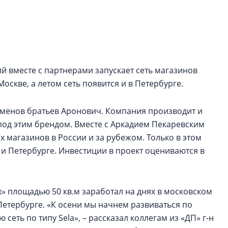
функциональност
экономика проект
в ГК «ПСК»
Александр Свино
используем опыт
й вместе с партнерами запускает сеть магазинов
– другая компани
Москве, а летом сеть появится и в Петербурге.
О потенциале «сер
технологиях и ко
есменов братьев Аронович. Компания производит и
культуре рассказы
под этим брендом. Вместе с Аркадием Пекаревским
гендиректор STAVN
 магазинов в России и за рубежом. Только в этом
Свинолобов
е и Петербурге. Инвестиции в проект оцениваются в
» площадью 50 кв.м заработал на днях в московском
Петербурге. «К осени мы начнем развиваться по
еть по типу Sela», – рассказал коллегам из «ДП» г-н