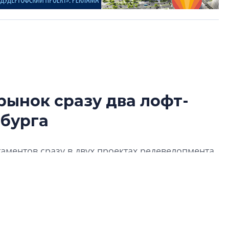
рынок сразу два лофт-
В Санкт-Петербу
рбурга
лучших поющих 
Гала-концертом з
аментов сразу в двух проектах редевелопмента
девятый сезон тво
конкурса строител
ия» на ул. Правды и «Светоч» на Большой
строить и жить по
В Красногвардей
Петербурга появ
один центр сов