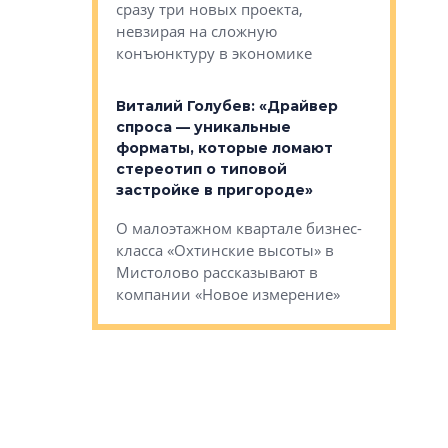
сразу три новых проекта,
ь или
следует с
невзирая на сложную
а, размышляют
Александ
конъюнктуру в экономике
Евгений 
Виталий Голубев: «Драйвер
это не пр
лобов: «Мы
спроса — уникальные
понятные
 Bonava, но мы
форматы, которые ломают
я»
Каким бу
стереотип о типовой
ого пояса»,
Леноблас
застройке в пригороде»
рпоративной
рассказыв
О малоэтажном квартале бизнес-
вает
региона Е
класса «Охтинские высоты» в
I Александр
Мистолово рассказывают в
компании «Новое измерение»