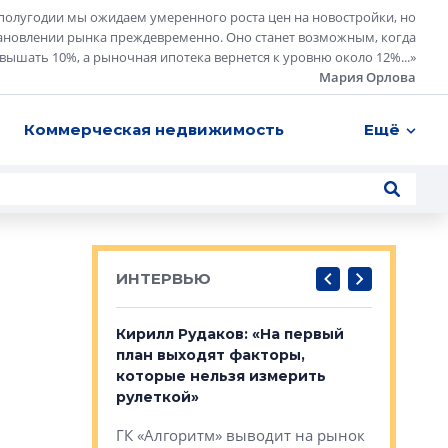
полугодии мы ожидаем умеренного роста цен на новостройки, но
ановлении рынка преждевременно. Оно станет возможным, когда
евышать 10%, а рыночная ипотека вернется к уровню около 12%...
»
Мария Орлова
Коммерческая недвижимость
Ещё
ИНТЕРВЬЮ
в: «Хороший
Кирилл Рудаков: «На первый
Александ
тся в
план выходят факторы,
«Строите
оте»
которые нельзя измерить
основ»
рулеткой»
овременного
Строитель
ГК «Алгоритм» выводит на рынок
тетика,
волнообра