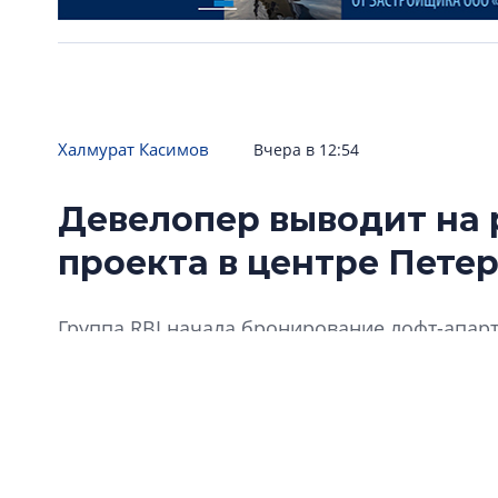
Халмурат Касимов
Вчера в 12:54
Девелопер выводит на 
проекта в центре Пете
Группа RBI начала бронирование лофт-апарт
интересных памятников в центре: «Типограф
Пушкарской улице.