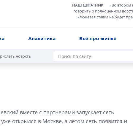
НАШ ЦИТАТНИК
:
«
Во втором 
говорить о полноценном восст
ключевая ставка не будет пр
ка
Аналитика
Всё про жильё
рислать новость
Сергей Софроно
дизайн проявляе
евский вместе с партнерами запускает сеть
визуальной чист
 уже открылся в Москве, а летом сеть появится и
Что важнее для с
жилого проекта: эс