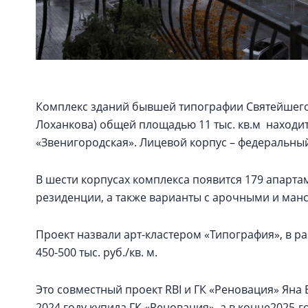
Комплекс зданий бывшей типографии Святейшего
Лоханкова) общей площадью 11 тыс. кв.м находит
«Звенигородская». Лицевой корпус – федеральны
В шести корпусах комплекса появится 179 апартаме
резиденции, а также варианты с арочными и ма
Проект назвали арт-кластером «Типография», в 
450-500 тыс. руб./кв. м.
Это совместный проект RBI и ГК «Реновация» Ян
2024 году купила ГК «Реновация», а в конце2025-г