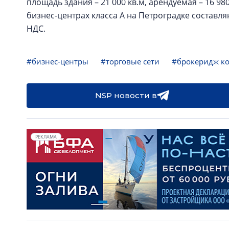
площадь здания – 21 000 кв.м, арендуемая – 16 98
бизнес-центрах класса А на Петроградке составляю
НДС.
#бизнес-центры
#торговые сети
#брокеридж к
NSP новости в
РЕКЛАМА