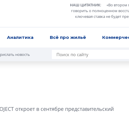
НАШ ЦИТАТНИК
:
«
Во втором 
говорить о полноценном восст
ключевая ставка не будет пр
Аналитика
Всё про жильё
Коммерче
рислать новость
Усадьба Торосов
от эпохи фальш-
JECT откроет в сентябре представительский
Усадьба Торосово 
эпохи фальш-пане