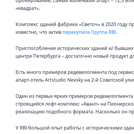
бронирование, самый маленький апарт – 12,5 млн 
«квадрат»,
Комплекс зданий фабрики «Светоч» в 2020 году пр
известно, что актив
перекупила Группа RBI
.
Приспособление исторических зданий и/ бывших
центре Петербурга – достаточно новый продукт д
Есть много примеров редевелопмента под сервисн
апарт-отель Artstudio Nevsky на 2-й Советской ули
Один из первых ярких примеров редевелопмента
строящийся лофт-комплекс «Авант» на Пионерской
реализацию подобного формата. Насколько он при
У RBI большой опыт работы с историческими здан