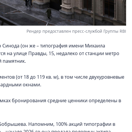
Рендер предоставлен пресс-службой Группы RBI
 Синода (он же – типография имени Михаила
ся на улице Правды, 15, недалеко от станции метро
й памятник.
нтов (от 18 до 119 кв. м), в том числе двухуровневые
нсардными окнами.
рамках бронирования средние ценники определены в
а Бобрышева. Напомним, 100% акций типографии в
о – начале 2026-го она продала половину актива