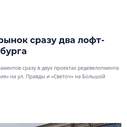
рынок сразу два лофт-
Роман Корнышев
рбурга
перемен в ЖК мо
даже электромо
Девелопер «Верти
аментов сразу в двух проектах редевелопмента
перемен в ЖК мож
ия» на ул. Правды и «Светоч» на Большой
электромобиль
Карина Шальнова
«гибридом» — ка
рынок апарт-оте
Конкуренцию выиг
апарты, которые 