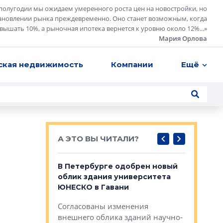
полугодии мы ожидаем умеренного роста цен на новостройки, но
ановлении рынка преждевременно. Оно станет возможным, когда
евышать 10%, а рыночная ипотека вернется к уровню около 12%...
»
Мария Орлова
ская недвижимость
Компании
Ещё
А ЭТО ВЫ ЧИТАЛИ?
о — антидот
В Петербурге одобрен новый
Собствен
панелей
облик здания университета
Императо
ЮНЕСКО в Гавани
как выжа
— антидот от
«старых 
Согласованы изменения
лей
Собственн
внешнего облика зданий научно-