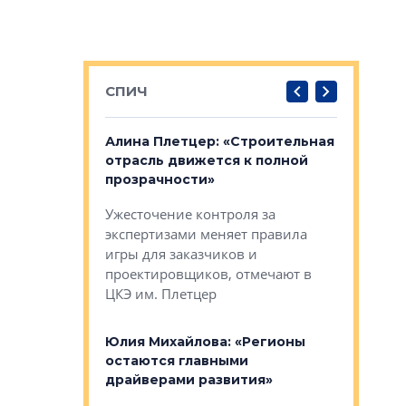
СПИЧ
: «Поводом
Алина Плетцер: «Строительная
Елена Фе
жет быть
отрасль движется к полной
блок МФК
биль»
прозрачности»
экосисте
каль»: поводом
Ужесточение контроля за
Проектир
ет быть даже
экспертизами меняет правила
непрерыв
игры для заказчиков и
управлен
проектировщиков, отмечают в
поиска ко
ЦКЭ им. Плетцер
ГК «Глоба
: «Будущее за
к меняется
лей»
Юлия Михайлова: «Регионы
Алексей 
остаются главными
«Вертика
рают те
драйверами развития»
не новый
еще больше