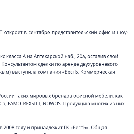
Центробанк: ква
2020-2026 годов
9% дешевле стр
Центробанк: квар
 откроет в сентябре представительский офис и шоу-
2020-2026 годов п
дешевле строящих
класса А на Аптекарской наб., 20а, оставив свой
. Консультантом сделки по аренде двухуровневого
кв.м) выступила компания «БестЪ. Коммерческая
России таких мировых брендов офисной мебели, как
ice&Co, FAMO, REXSITT, NOWOS. Продукцию многих из них
 2008 году и принадлежит ГК «БестЪ». Общая