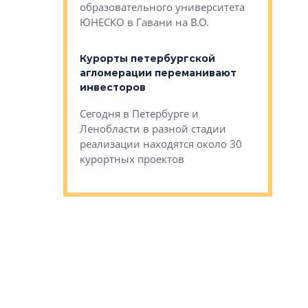
Император
образовательного университета
ртиры в домах
выжать ма
ЮНЕСКО в Гавани на В.О.
 постройки на
костей»
оящихся
Курорты петербургской
тиры в домах
агломерации переманивают
Каким бы
остройки на 9%
инвесторов
Ропса: в
ся
обещают 
Сегодня в Петербурге и
Руины Дом
Ленобласти в разной стадии
сгоревшем
реализации находятся около 30
наследия 
курортных проектов