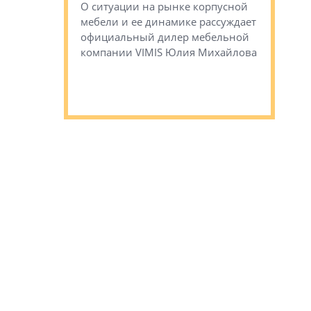
стиничному
О ситуации на рынке корпусной
О том, по
верены в УК
мебели и ее динамике рассуждает
экспертиз
официальный дилер мебельной
преимущес
компании VIMIS Юлия Михайлова
гендирект
Алексей 