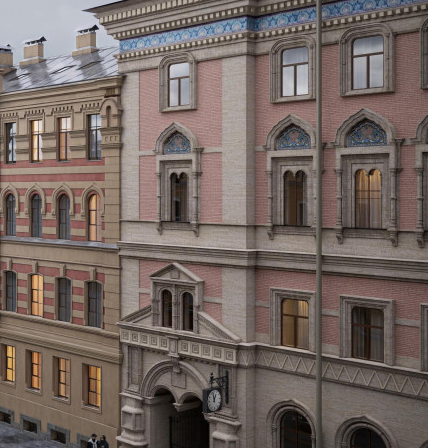
приблизятся к го
уровню сервиса, у
КЕЙПОРТ