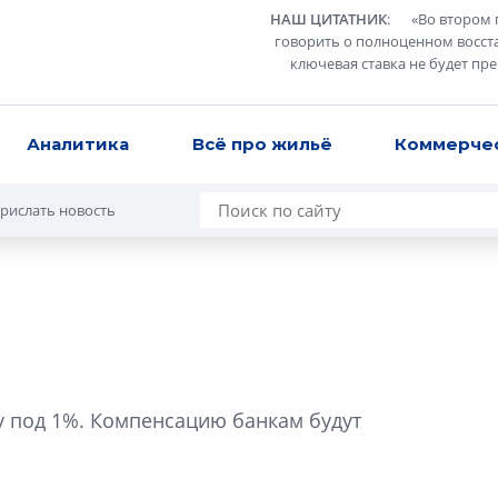
НАШ ЦИТАТНИК
:
«
Во втором 
говорить о полноценном восст
ключевая ставка не будет пр
Аналитика
Всё про жильё
Коммерче
рислать новость
Разрыв цен межд
вторичкой: что э
у под 1%. Компенсацию банкам будут
рынка?
Разрыв цен между
вторичкой: что это