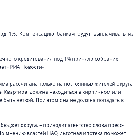
рынка? Своим мне
поделились Ольга
Екатерина Немчен
Жабин, Светлана Д
Константин Сторож
под 1%. Компенсацию банкам будут выплачивать из
Какие наиболее 
специальности и
ечного кредитования под 1% приняло собрание
в сфере девелоп
ет «РИА Новости».
строительства?
Своим мнением с 
мма рассчитана только на постоянных жителей округа
Валентина Калини
е. Квартира должна находиться в кирпичном или
Альшаева, Алекса
Свинолобов, Алек
е быть ветхой. При этом она не должна попадать в
Кирилл Кудинов и 
юджет округа, – приводит агентство слова пресс-
 По мнению властей НАО, льготная ипотека поможет