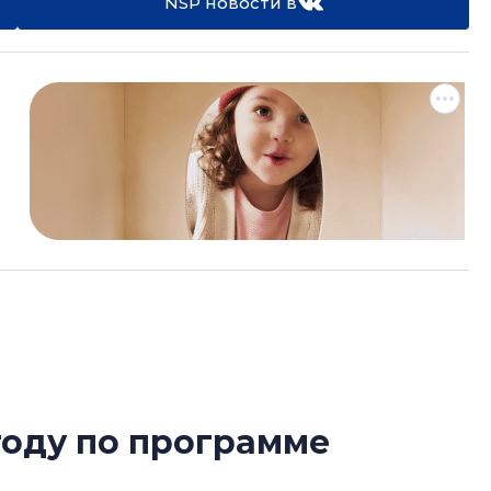
NSP новости в
году по программе
Усадьба Торосов
от эпохи фальш-