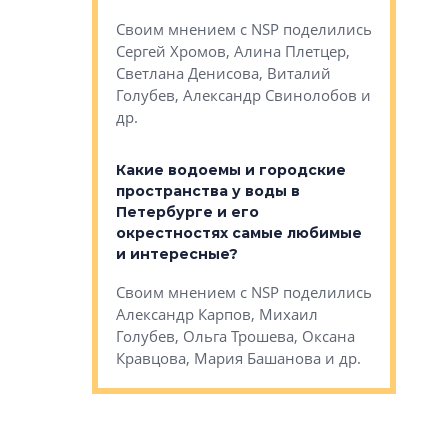
Яна Вирче
нием об этом
Своим мнением с NSP поделились
Денис Зас
 Трошева,
Сергей Хромов, Алина Плетцер,
Свинолобо
ко, Максим
Светлана Денисова, Виталий
и др.
енисова,
Голубев, Александр Свинолобов и
ев и другие
др.
Важно ли
апартам
востребованы
Какие водоемы и городские
Конститу
 компетенции
пространства у воды в
временно
мента и
Петербурге и его
Своим мн
окрестностях самые любимые
Раиль Му
NSP поделились
и интересные?
Кудинов, 
на, Анжелика
Своим мнением с NSP поделились
Карина Ш
ндр
Александр Карпов, Михаил
Дементьев
сандр Кравцов,
Голубев, Ольга Трошева, Оксана
др.
Кравцова, Мария Башанова и др.