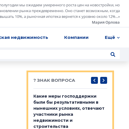
полугодии мы ожидаем умеренного роста цен на новостройки, но
ановлении рынка преждевременно. Оно станет возможным, когда
евышать 10%, а рыночная ипотека вернется к уровню около 12%...
»
Мария Орлова
ская недвижимость
Компании
Ещё
? ЗНАК ВОПРОСА
у первичкой и
Какие меры господдержки
Место об
то значит для
были бы результативными в
локации 
нынешних условиях, отвечают
пригород
участники рынка
выстрели
 первичкой и
недвижимости и
Своим мн
 значит для
строительства