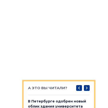
А ЭТО ВЫ ЧИТАЛИ?
о — антидот
В Петербурге одобрен новый
Собствен
панелей
облик здания университета
Императо