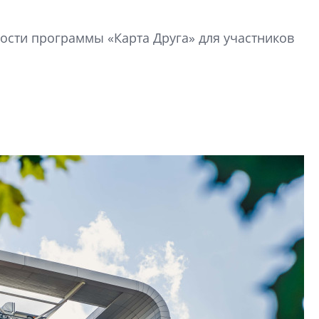
Усадьба Торосово 
сти программы «Карта Друга» для участников
эпохи фальш-пане
Центробанк: ква
2020-2026 годов
9% дешевле стр
Центробанк: квар
2020-2026 годов п
дешевле строящих