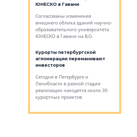
ЮНЕСКО в Гавани
как выжа
— антидот от
«старых 
Согласованы изменения
лей
Собственн
внешнего облика зданий научно-
Император
образовательного университета
ртиры в домах
выжать ма
ЮНЕСКО в Гавани на В.О.
 постройки на
костей»
оящихся
Курорты петербургской
тиры в домах
агломерации переманивают
Каким бы
остройки на 9%
инвесторов
Ропса: в
ся
обещают 
Сегодня в Петербурге и
Руины Дом
Ленобласти в разной стадии
сгоревшем
реализации находятся около 30
наследия 
курортных проектов