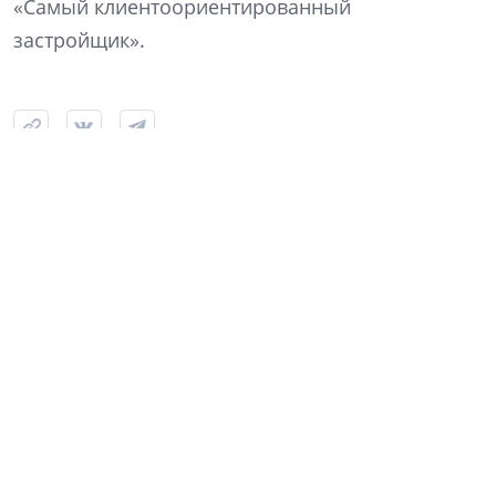
«Самый клиентоориентированный
застройщик».
Строительство ЖК «Аквилон Верба» в Янино, июль 2026 года. Фото: