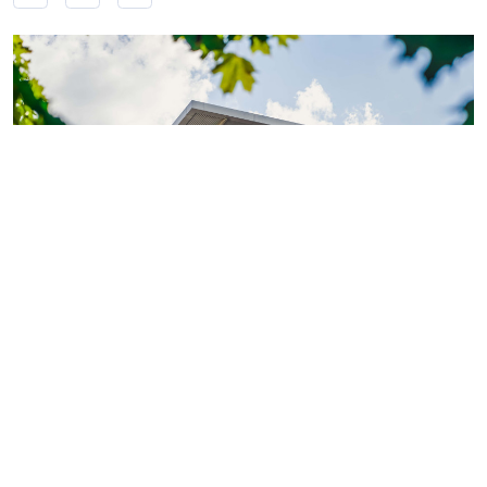
Фото: ГК «КВС»
Теперь обладатели
«Серебряной» или «Золотой
карты»
могут поделиться двумя электронными
картами с близкими или знакомыми.