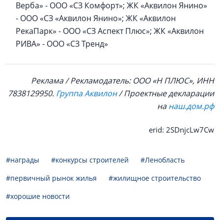
Верба» - ООО «СЗ Комфорт»; ЖК «Аквилон Янино»
- ООО «СЗ «Аквилон Янино»; ЖК «Аквилон
РекаПарк» - ООО «СЗ Аспект Плюс»; ЖК «Аквилон
РИВА» - ООО «СЗ Тренд»
Реклама / Рекламодатель: ООО «Н ПЛЮС», ИНН
7838129950.
Группа Аквилон
/ Проектные декларации
на
наш.дом.рф
erid: 2SDnjcLw7Cw
#награды
#конкурсы строителей
#Ленобласть
#первичный рынок жилья
#жилищное строительство
#хорошие новости