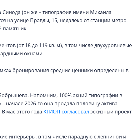
 Синода (он же – типография имени Михаила
ся на улице Правды, 15, недалеко от станции метро
й памятник.
нтов (от 18 до 119 кв. м), в том числе двухуровневые
нсардными окнами.
рамках бронирования средние ценники определены в
а Бобрышева. Напомним, 100% акций типографии в
о – начале 2026-го она продала половину актива
. В мае этого года
КГИОП согласовал
эскизный проект
кие интерьеры, в том числе парадную с лепниной и