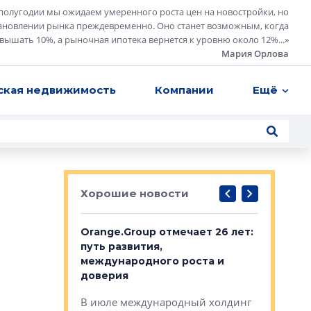
полугодии мы ожидаем умеренного роста цен на новостройки, но
ановлении рынка преждевременно. Оно станет возможным, когда
евышать 10%, а рыночная ипотека вернется к уровню около 12%...
»
Мария Орлова
ская недвижимость
Компании
Ещё
Хорошие новости
рге выбрали
Orange.Group отмечает 26 лет:
В Петерб
строителей
путь развития,
комплекс
международного роста и
тестовая
авершился
доверия
перерабо
рческого
В июле международный холдинг
В Петербу
ей «Нам песня