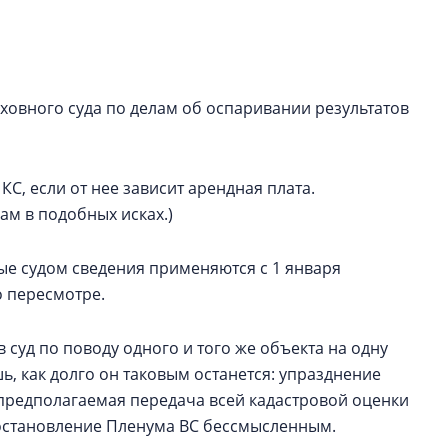
строить и жить по
В Красногвардей
Петербурга появ
овного суда по делам об оспаривании результатов
один центр сов
образования
В Красногвардейс
С, если от нее зависит арендная плата.
Петербурга появи
центр совмещенно
ам в подобных исках.)
ые судом сведения применяются с 1 января
о пересмотре.
суд по поводу одного и того же объекта на одну
шь, как долго он таковым останется: упразднение
предполагаемая передача всей кадастровой оценки
постановление Пленума ВС бессмысленным.