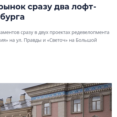
рынок сразу два лофт-
Татьяна Бровкина
рбурга
монотонной спал
деконструктиви
стать спасением
аментов сразу в двух проектах редевелопмента
О границах новато
ия» на ул. Правды и «Светоч» на Большой
Петербурга, буду
районов и инжен
рассказали в ГК «
Сергей Софроно
дизайн проявляе
визуальной чист
Что важнее для с
жилого проекта: эс
функциональност
экономика проект
в ГК «ПСК»