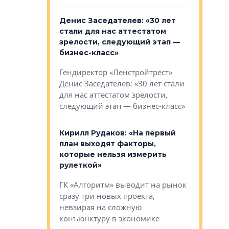
: «На
Денис Заседателев: «30 лет
Виталий 
ьной окраине
стали для нас аттестатом
спроса —
зм может
зрелости, следующий этап —
форматы,
»
бизнес-класс»
стереоти
застройк
рства в центре
Гендиректор «Ленстройтрест»
О малоэта
щем спальных
Денис Заседателев: «30 лет стали
класса «О
ерных ловушках
для нас аттестатом зрелости,
Мистолово
Глобал ЭМ»
следующий этап — бизнес-класс»
компании
в: «Хороший
Кирилл Рудаков: «На первый
тся в
план выходят факторы,
Александ
оте»
которые нельзя измерить
«Строите
рулеткой»
основ»
овременного
ГК «Алгоритм» выводит на рынок
Строитель
тетика,
сразу три новых проекта,
волнообра
ь или
невзирая на сложную
следует с
а, размышляют
конъюнктуру в экономике
Александ