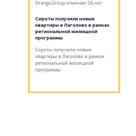
Orange.Group отмечает 26 лет
комплексе
могает»
тестовая 
органики
Сироты получили новые
ском районе
квартиры в Лаголово в рамках
ился еще
региональной жилищной
мещенного
Историч
программы
дом Рома
Ушково м
Сироты получили новые
ком районе
квартиры в Лаголово в рамках
Историче
лся еще один
региональной жилищной
Романова 
го образования
программы
взять под