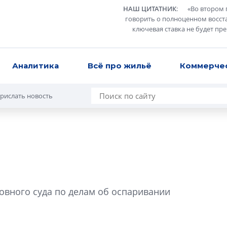
НАШ ЦИТАТНИК
:
«
Во втором 
говорить о полноценном восст
ключевая ставка не будет пр
Аналитика
Всё про жильё
Коммерче
рислать новость
В Санкт-Петербу
лучших поющих 
вного суда по делам об оспаривании
Гала-концертом з
девятый сезон тво
конкурса строител