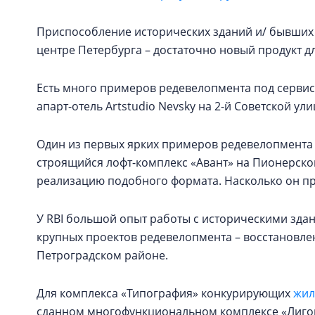
Приспособление исторических зданий и/ бывших
центре Петербурга – достаточно новый продукт д
Есть много примеров редевелопмента под сервисн
апарт-отель Artstudio Nevsky на 2-й Советской ули
Один из первых ярких примеров редевелопмента
строящийся лофт-комплекс «Авант» на Пионерской
реализацию подобного формата. Насколько он при
У RBI большой опыт работы с историческими здан
крупных проектов редевелопмента – восстановл
Петроградском районе.
Для комплекса «Типография» конкурирующих
жил
сданном многофункциональном комплексе «Лиговс