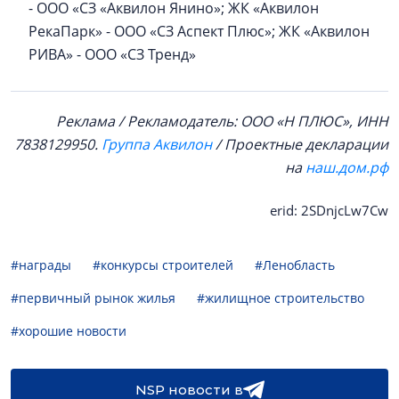
- ООО «СЗ «Аквилон Янино»; ЖК «Аквилон
РекаПарк» - ООО «СЗ Аспект Плюс»; ЖК «Аквилон
РИВА» - ООО «СЗ Тренд»
Реклама / Рекламодатель: ООО «Н ПЛЮС», ИНН
7838129950.
Группа Аквилон
/ Проектные декларации
на
наш.дом.рф
erid: 2SDnjcLw7Cw
#награды
#конкурсы строителей
#Ленобласть
#первичный рынок жилья
#жилищное строительство
#хорошие новости
NSP новости в