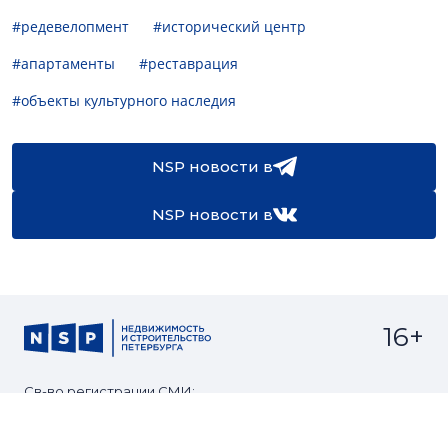
#редевелопмент
#исторический центр
#апартаменты
#реставрация
#объекты культурного наследия
NSP новости в
NSP новости в
16+
Св-во регистрации СМИ:
ЭЛ №ФС77-67922 от 06.12.2016