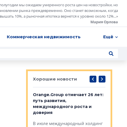
полугодии мы ожидаем умеренного роста цен на новостройки, но
ановлении рынка преждевременно. Оно станет возможным, когда
евышать 10%, а рыночная ипотека вернется к уровню около 12%...
»
Мария Орлова
Коммерческая недвижимость
Ещё
Хорошие новости
рге выбрали
Orange.Group отмечает 26 лет:
В Петерб
строителей
путь развития,
комплекс
международного роста и
тестовая
авершился
доверия
перерабо
рческого
В июле международный холдинг
В Петербу
ей «Нам песня