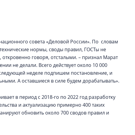
строить и жить по
В Красногвардей
Петербурга появ
один центр сов
образования
инационного совета «Деловой России». По словам
технические нормы, своды правил, ГОСТы не
В Красногвардейс
Петербурга появи
, откровенно говоря, отсталыми. – признал Марат
центр совмещенно
ении не делали. Всего действует около 10 000
 следующей неделе подпишем постановление, и
ными. А оставшиеся в силе будем дорабатывать».
вает в период с 2018-го по 2022 год разработку
тельства и актуализацию примерно 400 таких
ланируют обновить около 700 сводов правил и