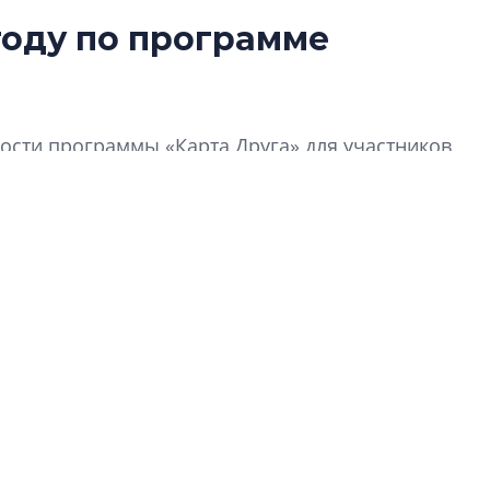
году по программе
Татьяна Бровкина
монотонной спал
деконструктиви
стать спасением
сти программы «Карта Друга» для участников
О границах новато
Петербурга, буду
районов и инжен
рассказали в ГК «
Сергей Софроно
дизайн проявляе
визуальной чист
Что важнее для с
жилого проекта: эс
функциональност
экономика проект
в ГК «ПСК»