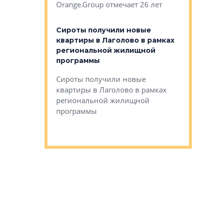
Orange.Group отмечает 26 лет
комплексе
могает»
тестовая 
органики
Сироты получили новые
ском районе
квартиры в Лаголово в рамках
ился еще
региональной жилищной
мещенного
Историч
программы
дом Рома
Ушково м
Сироты получили новые
ком районе
квартиры в Лаголово в рамках
Историче
лся еще один
региональной жилищной
Романова 
го образования
программы
взять под