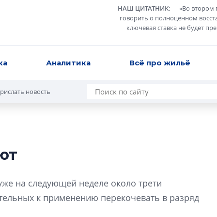
НАШ ЦИТАТНИК
:
«
Во втором 
говорить о полноценном восст
ключевая ставка не будет пр
ка
Аналитика
Всё про жильё
рислать новость
ют
В Санкт-Петербу
лучших поющих 
уже на следующей неделе около трети
Гала-концертом з
ательных к применению перекочевать в разряд
девятый сезон тво
конкурса строител