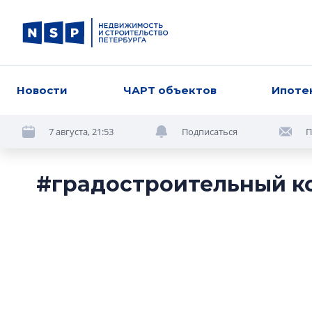
Новости
ЧАРТ объектов
Ипоте
7 августа, 21:53
Подписаться
П
#градостроительный к