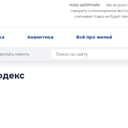
НАШ ЦИТАТНИК
:
«
Во втором 
говорить о полноценном восст
ключевая ставка не будет пр
ка
Аналитика
Всё про жильё
рислать новость
одекс