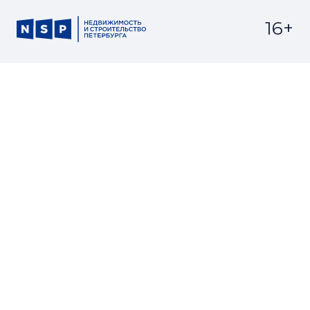
16+
Св-во регистрации СМИ:
ЭЛ №ФС77-67922 от 06.12.2016
Реклама на
Контакты
сайте
О проекте
Мероприятия
© Сетевое издание NSP.RU
Все права защищены. Любое использование
материалов допускается только с согласия редакции.
Разработано
zomg.studio