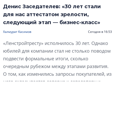
Денис Заседателев: «30 лет стали
для нас аттестатом зрелости,
следующий этап — бизнес-класс»
Халмурат Касимов
Сегодня в 16:53
«Ленстройтресту» исполнилось 30 лет. Однако
юбилей для компании стал не столько поводом
подвести формальные итоги, сколько
очередным рубежом между этапами развития.
О том, как изменились запросы покупателей, из
чего складывается доверие к девелоперу и
почему компания решила расти не за счет
увеличения объемов, рассказал генеральный
директор «Ленстройтреста» Денис Заседателев.