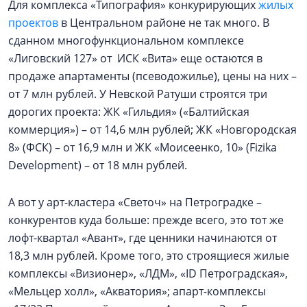
Для комплекса «Типография» конкурирующих
жилых
проектов
в Центральном районе не так много. В
сданном многофункциональном комплексе
«Лиговский 127» от ИСК «Вита» еще остаются в
продаже апартаменты (псеводожилье), цены на них –
от 7 млн рублей. У Невской Ратуши строятся три
дорогих проекта: ЖК «Гильдия» («Балтийская
коммерция») – от 14,6 млн рублей; ЖК «Новгородская
8» (ФСК) – от 16,9 млн и ЖК «Моисеенко, 10» (Fizika
Development) – от 18 млн рублей.
А вот у арт-кластера «Светоч» на Петроградке –
конкурентов куда больше: прежде всего, это тот же
лофт-квартал «Авант», где ценники начинаются от
18,3 млн рублей. Кроме того, это строящиеся жилые
комплексы «Визионер», «ЛДМ», «ID Петроградская»,
«Мельцер холл», «Акватория»; апарт-комплексы