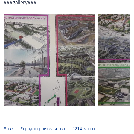
###gallery###
#пзз
#градостроительство
#214 закон