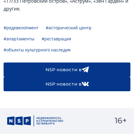
«17/33 Петровский остров», «Аструм», «Зен Гарден» и
другие.
#редевелопмент
#исторический центр
#апартаменты
#реставрация
#объекты культурного наследия
NSP новости в
NSP новости в
16+