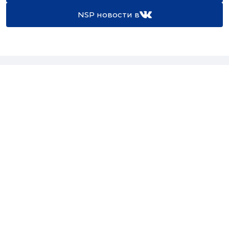
NSP новости в
16+
Св-во регистрации СМИ:
ЭЛ №ФС77-67922 от 06.12.2016
Реклама на
Контакты
сайте
О проекте
Мероприятия
© Сетевое издание NSP.RU