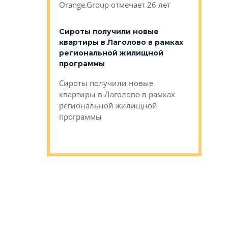
Orange.Group отмечает 26 лет
комплексе
могает»
тестовая 
органики
Сироты получили новые
ском районе
квартиры в Лаголово в рамках
ился еще
региональной жилищной
мещенного
Историч
программы
дом Рома
Ушково м
Сироты получили новые
ком районе
квартиры в Лаголово в рамках
Историче
лся еще один
региональной жилищной
Романова 
го образования
программы
взять под