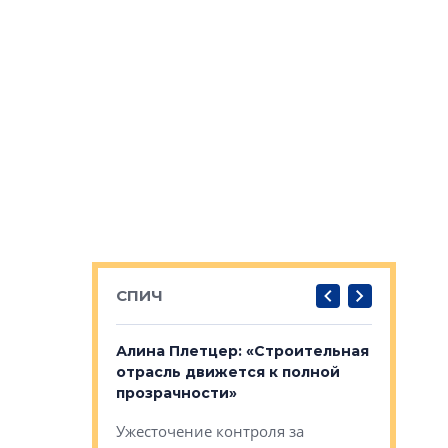
СПИЧ
: «Поводом
Алина Плетцер: «Строительная
Елена Фе
жет быть
отрасль движется к полной
блок МФК
биль»
прозрачности»
экосисте
каль»: поводом
Ужесточение контроля за
Проектир