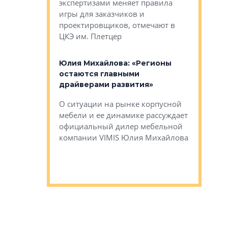
ет быть даже
экспертизами меняет правила
непрерыв
игры для заказчиков и
управлен
проектировщиков, отмечают в
поиска ко
ЦКЭ им. Плетцер
ГК «Глоба
: «Будущее за
к меняется
лей»
Юлия Михайлова: «Регионы
Алексей 
остаются главными
«Вертика
рают те
драйверами развития»
не новый
еще больше
стиничному
О ситуации на рынке корпусной
О том, по
верены в УК
мебели и ее динамике рассуждает
экспертиз
официальный дилер мебельной
преимущес
компании VIMIS Юлия Михайлова
гендирект
Алексей 