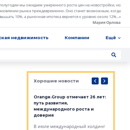
полугодии мы ожидаем умеренного роста цен на новостройки, но
ановлении рынка преждевременно. Оно станет возможным, когда
евышать 10%, а рыночная ипотека вернется к уровню около 12%...
»
Мария Орлова
ская недвижимость
Компании
Ещё
Хорошие новости
рге выбрали
Orange.Group отмечает 26 лет:
В Петерб
строителей
путь развития,
комплекс
международного роста и
тестовая
авершился
доверия
перерабо
рческого
В июле международный холдинг
В Петербу
ей «Нам песня