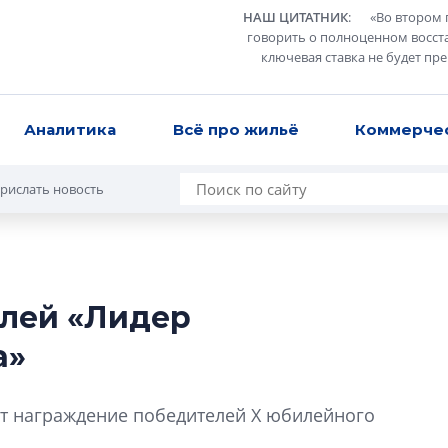
НАШ ЦИТАТНИК
:
«
Во втором 
говорить о полноценном восст
ключевая ставка не будет пр
Аналитика
Всё про жильё
Коммерче
рислать новость
лей «Лидер
В Санкт-Петербу
а»
лучших поющих 
Гала-концертом з
ёт награждение победителей X юбилейного
девятый сезон тво
конкурса строител