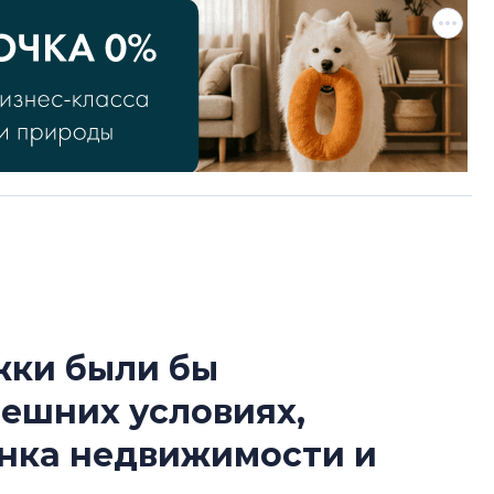
жки были бы
Роман Корнышев
ешних условиях,
перемен в ЖК мо
даже электромо
ынка недвижимости и
Девелопер «Верти