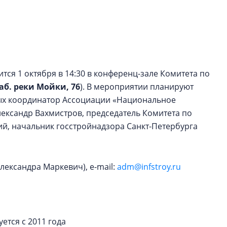
строить и жить по
В Красногвардей
Петербурга появ
один центр сов
образования
ся 1 октября в 14:30 в конференц-зале Комитета по
В Красногвардейс
аб. реки Мойки, 76
). В мероприятии планируют
Петербурга появи
рых координатор Ассоциации «Национальное
центр совмещенно
лександр Вахмистров, председатель Комитета по
ий, начальник госстройнадзора Санкт-Петербурга
(Александра Маркевич), e-mail:
adm@infstroy.ru
ется с 2011 года