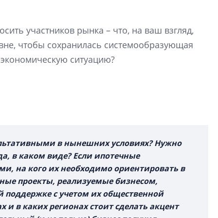
перемен в ЖК мож
электромобиль
сить участников рынка – что, на ваш взгляд,
Карина Шальнова
овне, чтобы сохранилась системообразующая
«гибридом» — ка
еэкономическую ситуацию?
рынок апарт-оте
Конкуренцию выиг
апарты, которые 
приблизятся к го
уровню сервиса, у
КЕЙПОРТ
льтативными в нынешних условиях? Нужно
да, в каком виде? Если ипотечные
и, на кого их необходимо ориентировать в
ные проекты, реализуемые бизнесом,
й поддержке с учетом их общественной
х и в каких регионах стоит сделать акцент