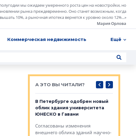
полугодии мы ожидаем умеренного роста цен на новостройки, но
ановлении рынка преждевременно. Оно станет возможным, когда
евышать 10%, а рыночная ипотека вернется к уровню около 12%...
»
Мария Орлова
Коммерческая недвижимость
Ещё
А ЭТО ВЫ ЧИТАЛИ?
о — антидот
В Петербурге одобрен новый
Собствен
панелей
облик здания университета
Императо
ЮНЕСКО в Гавани
как выжа
— антидот от
«старых 
Согласованы изменения
лей
Собственн
внешнего облика зданий научно-