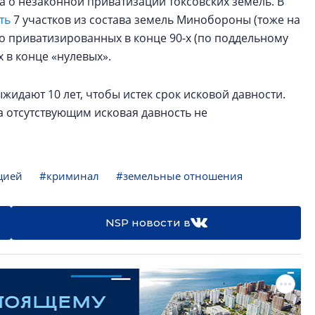
а о незаконной приватизации токсовских земель. В
ть
7 участков из состава земель Минобороны (тоже на
о приватизированных в конце 90-х (по поддельному
в конце «нулевых».
жидают 10 лет, чтобы истек срок исковой давности.
ва отсутствующим исковая давность не
цией
#криминал
#земельные отношения
NSP новости в