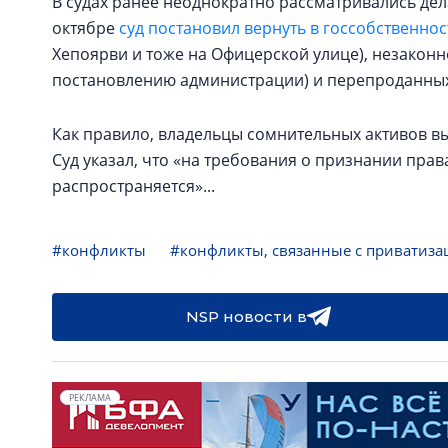
В судах ранее неоднократно рассматривались дел
октябре
суд постановил вернуть в госсобственнос
Хепоярви и тоже на Офицерской улице), незаконн
постановлению администрации) и перепроданных 
Как правило, владельцы сомнительных активов вы
Суд указал, что «на требования о признании пра
распространяется»...
#конфликты
#конфликты, связанные с приватиза
NSP новости в
РЕКЛАМА