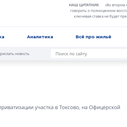
НАШ ЦИТАТНИК
:
«
Во втором 
говорить о полноценном восст
ключевая ставка не будет пр
ка
Аналитика
Всё про жильё
рислать новость
Усадьба Торосов
от эпохи фальш-
риватизации участка в Токсово, на Офицерской
Усадьба Торосово 
эпохи фальш-пане