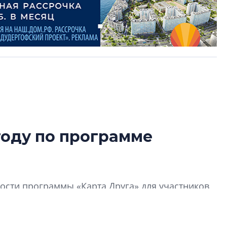
году по программе
В Санкт-Петербу
лучших поющих 
Гала-концертом з
сти программы «Карта Друга» для участников
девятый сезон тво
конкурса строител
строить и жить по