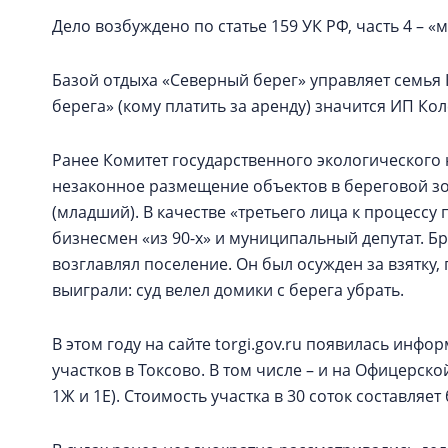
Дело возбуждено по статье 159 УК РФ, часть 4 – 
Базой отдыха «Северный берег» управляет семья 
берега» (кому платить за аренду) значится ИП Кол
Ранее Комитет государственного экологического
незаконное размещение объектов в береговой зо
(младший). В качестве «третьего лица к процесс
бизнесмен «из 90-х» и муниципальный депутат. Б
возглавлял поселение. Он был осужден за взятку,
выиграли: суд велел домики с берега убрать.
В этом году на сайте torgi.gov.ru появилась ин
участков в Токсово. В том числе – и на Офицерско
1Ж и 1Е). Стоимость участка в 30 соток составляет