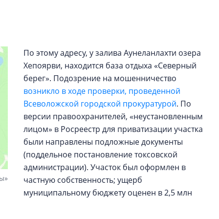
Центробанк: ква
2020-2026 годов
9% дешевле стр
Центробанк: квар
По этому адресу, у залива Аунеланлахти озера
2020-2026 годов п
Хепоярви, находится база отдыха «Северный
дешевле строящих
берег». Подозрение на мошенничество
возникло в ходе проверки, проведенной
Всеволожской городской прокуратурой
. По
версии правоохранителей, «неустановленным
лицом» в Росреестр для приватизации участка
были направлены подложные документы
(поддельное постановление токсовской
администрации). Участок был оформлен в
ы»
частную собственность; ущерб
муниципальному бюджету оценен в 2,5 млн