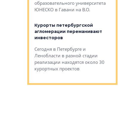
Император
образовательного университета
ртиры в домах
выжать ма
ЮНЕСКО в Гавани на В.О.
 постройки на
костей»
оящихся
Курорты петербургской
тиры в домах
агломерации переманивают
Каким бы
остройки на 9%
инвесторов
Ропса: в
ся
обещают 
Сегодня в Петербурге и
Руины Дом
Ленобласти в разной стадии
сгоревшем
реализации находятся около 30
наследия 
курортных проектов