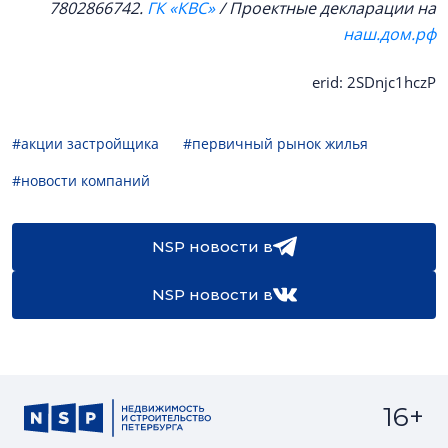
7802866742.
ГК «КВС»
/ Проектные декларации на
наш.дом.рф
erid: 2SDnjc1hczP
#акции застройщика
#первичный рынок жилья
#новости компаний
NSP новости в
NSP новости в
16+