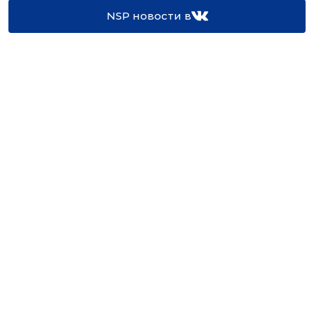
NSP новости в
16+
Св-во регистрации СМИ:
ЭЛ №ФС77-67922 от 06.12.2016
Реклама на
Контакты
сайте
О проекте
Мероприятия
© Сетевое издание NSP.RU