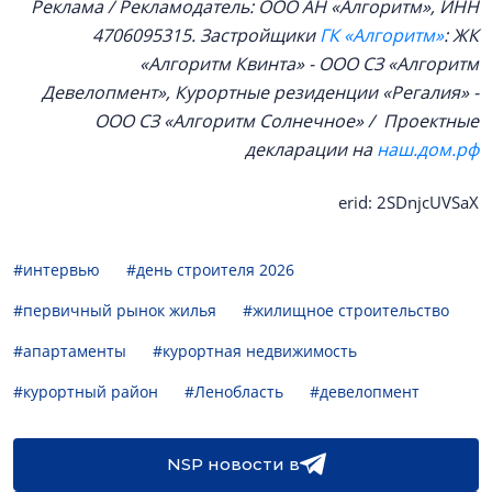
Реклама / Рекламодатель: ООО АН «Алгоритм», ИНН
4706095315. Застройщики
ГК «Алгоритм»
: ЖК
«Алгоритм Квинта» - ООО СЗ «Алгоритм
Девелопмент», Курортные резиденции «Регалия» -
ООО СЗ «Алгоритм Солнечное» / Проектные
декларации на
наш.дом.рф
erid: 2SDnjcUVSaX
#интервью
#день строителя 2026
#первичный рынок жилья
#жилищное строительство
#апартаменты
#курортная недвижимость
#курортный район
#Ленобласть
#девелопмент
NSP новости в