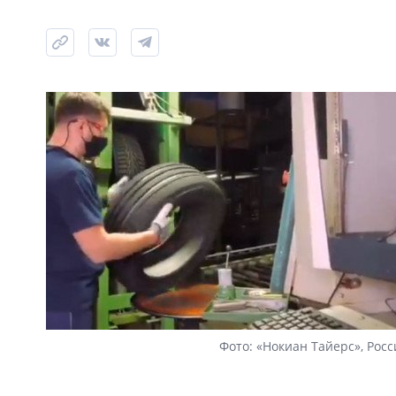
Фото: «Нокиан Тайерс», Росс