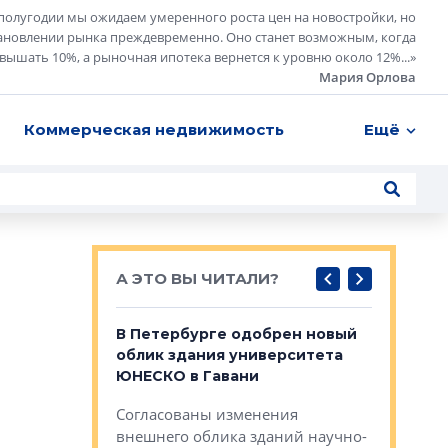
полугодии мы ожидаем умеренного роста цен на новостройки, но
ановлении рынка преждевременно. Оно станет возможным, когда
евышать 10%, а рыночная ипотека вернется к уровню около 12%...
»
Мария Орлова
Коммерческая недвижимость
Ещё
А ЭТО ВЫ ЧИТАЛИ?
о — антидот
В Петербурге одобрен новый
Собствен
панелей
облик здания университета
Императо
ЮНЕСКО в Гавани
как выжа
— антидот от
«старых 
Согласованы изменения
лей
Собственн
внешнего облика зданий научно-