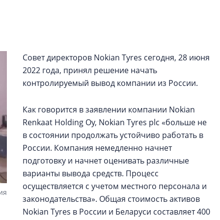
Центробанк: ква
2020-2026 годов
9% дешевле стр
Центробанк: квар
Совет директоров Nokian Tyres сегодня, 28 июня
2020-2026 годов п
2022 года, принял решение начать
дешевле строящих
контролируемый вывод компании из России.
Как говорится в заявлении компании Nokian
Renkaat Holding Oy, Nokian Tyres plc «больше не
в состоянии продолжать устойчиво работать в
России. Компания немедленно начнет
подготовку и начнет оценивать различные
варианты вывода средств. Процесс
осуществляется с учетом местного персонала и
ия
законодательства». Общая стоимость активов
Nokian Tyres в России и Беларуси составляет 400