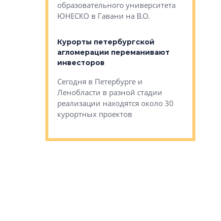
Император
образовательного университета
ртиры в домах
выжать ма
ЮНЕСКО в Гавани на В.О.
 постройки на
костей»
оящихся
Курорты петербургской
тиры в домах
агломерации переманивают
Каким бы
остройки на 9%
инвесторов
Ропса: в
ся
обещают 
Сегодня в Петербурге и
Руины Дом
Ленобласти в разной стадии
сгоревшем
реализации находятся около 30
наследия 
курортных проектов