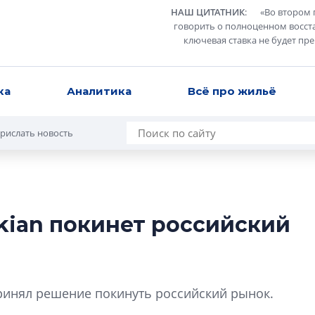
НАШ ЦИТАТНИК
:
«
Во втором 
говорить о полноценном восст
ключевая ставка не будет пр
ка
Аналитика
Всё про жильё
рислать новость
ian покинет российский
Усадьба Торосов
от эпохи фальш-
Усадьба Торосово 
ринял решение покинуть российский рынок.
эпохи фальш-пане