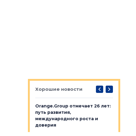
Хорошие новости
рге выбрали
Orange.Group отмечает 26 лет:
В Петерб
строителей
путь развития,
комплекс
международного роста и
тестовая
авершился
доверия
перерабо
рческого