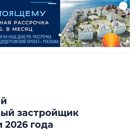
ый
В Санкт-Петербу
ный застройщик
лучших поющих 
 2026 года
Гала-концертом з
девятый сезон тво