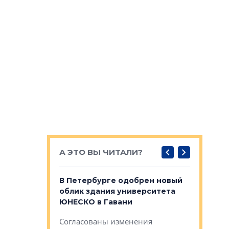
А ЭТО ВЫ ЧИТАЛИ?
о — антидот
В Петербурге одобрен новый
Собствен
панелей
облик здания университета
Императо
ЮНЕСКО в Гавани
как выжа
— антидот от
«старых 
Согласованы изменения
лей