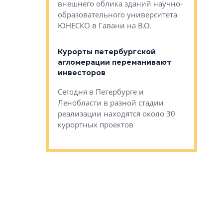
Собственн
внешнего облика зданий научно-
Император
образовательного университета
ртиры в домах
выжать ма
ЮНЕСКО в Гавани на В.О.
 постройки на
костей»
оящихся
Курорты петербургской
тиры в домах
агломерации переманивают
Каким бы
остройки на 9%
инвесторов
Ропса: в
ся
обещают 
Сегодня в Петербурге и
Руины Дом
Ленобласти в разной стадии
сгоревшем
реализации находятся около 30
наследия 
курортных проектов