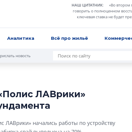
НАШ ЦИТАТНИК
:
«
Во втором 
говорить о полноценном восст
ключевая ставка не будет пр
Аналитика
Всё про жильё
Коммерче
рислать новость
 «Полис ЛАВрики»
Сергей Софроно
фундамента
дизайн проявляе
визуальной чист
Что важнее для с
с ЛАВрики» начались работы по устройству
жилого проекта: эс
забивка свай выполнена на 70%.