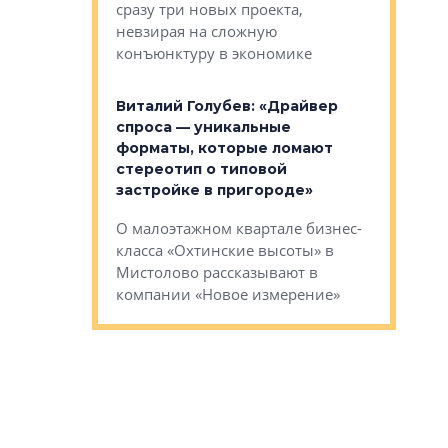
сразу три новых проекта,
ь или
следует с
невзирая на сложную
а, размышляют
Александ
конъюнктуру в экономике
Евгений 
Виталий Голубев: «Драйвер
это не пр
лобов: «Мы
спроса — уникальные
понятные
 Bonava, но мы
форматы, которые ломают
я»
Каким бу
стереотип о типовой
ого пояса»,
Леноблас
застройке в пригороде»
рпоративной
рассказыв
О малоэтажном квартале бизнес-
вает
региона Е
класса «Охтинские высоты» в
I Александр
Мистолово рассказывают в
компании «Новое измерение»