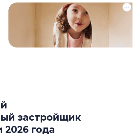
ый
Усадьба Торосов
ный застройщик
от эпохи фальш-
 2026 года
Усадьба Торосово 
эпохи фальш-пане