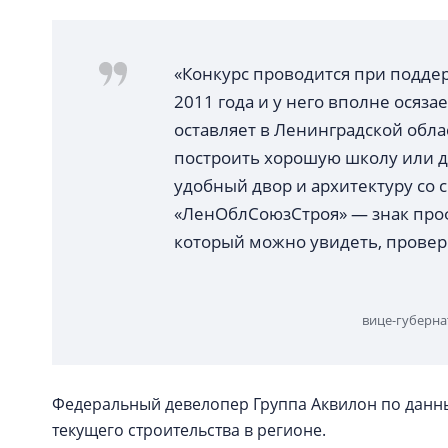
«Конкурс проводится при подде
2011 года и у него вполне осяз
оставляет в Ленинградской облас
построить хорошую школу или де
удобный двор и архитектуру со
«ЛенОблСоюзСтроя» — знак проф
который можно увидеть, провер
вице-губерна
Федеральный девелопер Группа Аквилон по данным
текущего строительства в регионе.