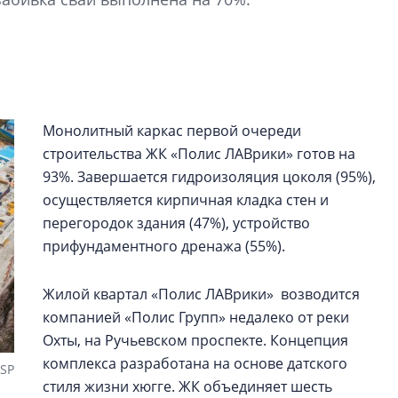
функциональност
экономика проект
в ГК «ПСК»
Александр Свино
используем опыт
Монолитный каркас первой очереди
– другая компани
строительства ЖК «Полис ЛАВрики» готов на
О потенциале «сер
93%. Завершается гидроизоляция цоколя (95%),
технологиях и ко
осуществляется кирпичная кладка стен и
культуре рассказы
перегородок здания (47%), устройство
гендиректор STAVN
Свинолобов
прифундаментного дренажа (55%).
Жилой квартал «Полис ЛАВрики» возводится
компанией «Полис Групп» недалеко от реки
Охты, на Ручьевском проспекте. Концепция
комплекса разработана на основе датского
NSP
стиля жизни хюгге. ЖК объединяет шесть