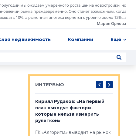
полугодии мы ожидаем умеренного роста цен на новостройки, но
ановлении рынка преждевременно. Оно станет возможным, когда
евышать 10%, а рыночная ипотека вернется к уровню около 12%...
»
Мария Орлова
ская недвижимость
Компании
Ещё
ИНТЕРВЬЮ
в: «Хороший
Кирилл Рудаков: «На первый
Александ
тся в
план выходят факторы,
«Строите
оте»
которые нельзя измерить
основ»
рулеткой»
овременного
Строитель
ГК «Алгоритм» выводит на рынок
тетика,
волнообра