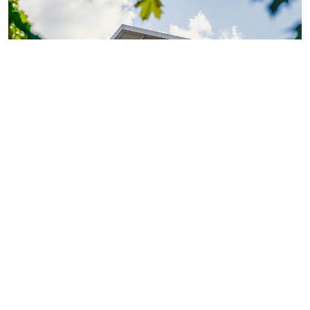
Фото: ГК «КВС»
Теперь обладатели
«Серебряной» или «Золотой
карты»
могут поделиться двумя электронными
картами с близкими или знакомыми.
Так, их получатели смогут оформить покупку