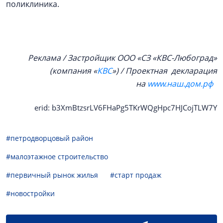
поликлиника.
Реклама / Застройщик ООО «СЗ «КВС-Любоград»
(компания «
КВС
») / Проектная декларация
на
www.наш.дом.рф
erid: b3XmBtzsrLV6FHaPg5TKrWQgHpc7HJCojTLW7Y
#петродворцовый район
#малоэтажное строительство
#первичный рынок жилья
#старт продаж
#новостройки