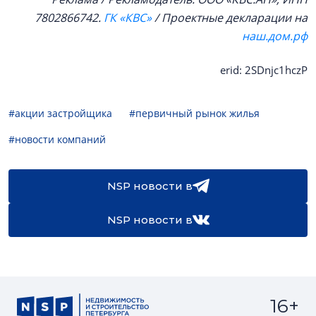
7802866742.
ГК «КВС»
/ Проектные декларации на
наш.дом.рф
erid: 2SDnjc1hczP
#акции застройщика
#первичный рынок жилья
#новости компаний
NSP новости в
NSP новости в
16+