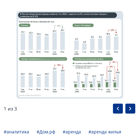
1 из 3
#аналитика
#Дом.рф
#аренда
#аренда жилья