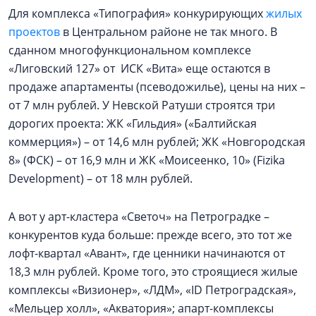
Для комплекса «Типография» конкурирующих
жилых
проектов
в Центральном районе не так много. В
сданном многофункциональном комплексе
«Лиговский 127» от ИСК «Вита» еще остаются в
продаже апартаменты (псеводожилье), цены на них –
от 7 млн рублей. У Невской Ратуши строятся три
дорогих проекта: ЖК «Гильдия» («Балтийская
коммерция») – от 14,6 млн рублей; ЖК «Новгородская
8» (ФСК) – от 16,9 млн и ЖК «Моисеенко, 10» (Fizika
Development) – от 18 млн рублей.
А вот у арт-кластера «Светоч» на Петроградке –
конкурентов куда больше: прежде всего, это тот же
лофт-квартал «Авант», где ценники начинаются от
18,3 млн рублей. Кроме того, это строящиеся жилые
комплексы «Визионер», «ЛДМ», «ID Петроградская»,
«Мельцер холл», «Акватория»; апарт-комплексы