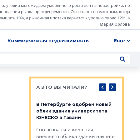
полугодии мы ожидаем умеренного роста цен на новостройки, но
ановлении рынка преждевременно. Оно станет возможным, когда
евышать 10%, а рыночная ипотека вернется к уровню около 12%...
»
Мария Орлова
Коммерческая недвижимость
Ещё
А ЭТО ВЫ ЧИТАЛИ?
о — антидот
В Петербурге одобрен новый
Собствен
панелей
облик здания университета
Императо
ЮНЕСКО в Гавани
как выжа
— антидот от
«старых 
Согласованы изменения
лей
Собственн
внешнего облика зданий научно-