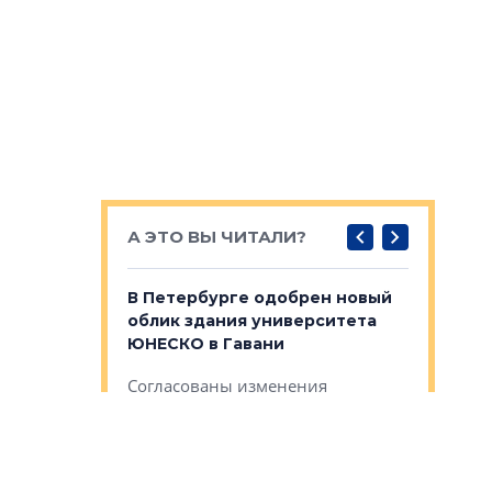
А ЭТО ВЫ ЧИТАЛИ?
о — антидот
В Петербурге одобрен новый
Собствен
панелей
облик здания университета
Императо
ЮНЕСКО в Гавани
как выжа
— антидот от
«старых 
Согласованы изменения
лей
Собственн
внешнего облика зданий научно-
Император
образовательного университета
ртиры в домах
выжать ма
ЮНЕСКО в Гавани на В.О.
 постройки на
костей»
оящихся