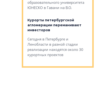
Император
образовательного университета
ртиры в домах
выжать ма
ЮНЕСКО в Гавани на В.О.
 постройки на
костей»
оящихся
Курорты петербургской
тиры в домах
агломерации переманивают
Каким бы
остройки на 9%
инвесторов
Ропса: в
ся
обещают 
Сегодня в Петербурге и
Руины Дом
Ленобласти в разной стадии
сгоревшем
реализации находятся около 30
наследия 
курортных проектов