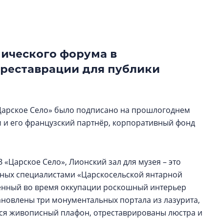
Центробанк: ква
2020-2026 годов
9% дешевле стр
Центробанк: квар
ического форума в
2020-2026 годов п
 реставрации для публики
дешевле строящих
Царское Село» было подписано на прошлогоднем
 и его французский партнёр, корпоративный фонд
«Царское Село», Лионский зал для музея – это
енных специалистами «Царскосельской янтарной
ленный во время оккупации роскошный интерьер
ановлены три монументальных портала из лазурита,
улся живописный плафон, отреставрированы люстра и