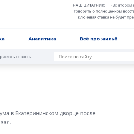
НАШ ЦИТАТНИК
:
«
Во втором 
говорить о полноценном восст
ключевая ставка не будет пр
ка
Аналитика
Всё про жильё
рислать новость
Усадьба Торосов
от эпохи фальш-
ума в Екатерининском дворце после
Усадьба Торосово 
зал.
эпохи фальш-пане