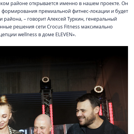
нском районе открывается именно в нашем проекте. Он
я формирования премиальной фитнес-локации и будет
и района, – говорит Алексей Туркин, генеральный
нные решения сети Crocus Fitness максимально
пции wellness в доме ELEVEN».