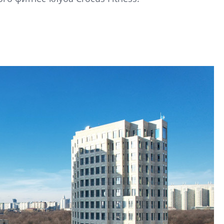
электромобиль
Карина Шальнова
«гибридом» — ка
рынок апарт-оте
Конкуренцию выиг
апарты, которые 
приблизятся к го
уровню сервиса, у
КЕЙПОРТ