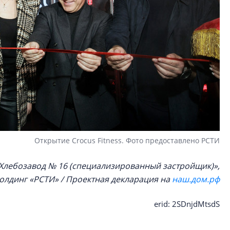
Открытие Crocus Fitness. Фото предоставлено РСТИ
Хлебозавод № 16 (специализированный застройщик)»,
олдинг «РСТИ» / Проектная декларация на
наш.дом.рф
erid: 2SDnjdMtsdS