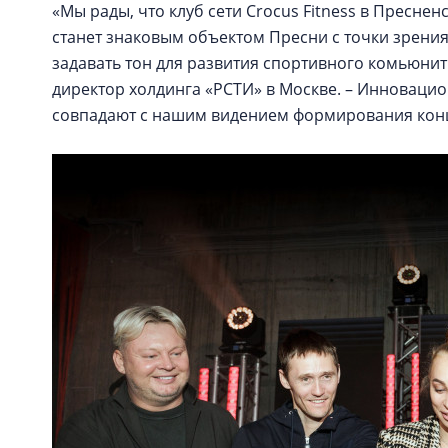
«Мы рады, что клуб сети Crocus Fitness в Пресне
станет знаковым объектом Пресни с точки зрени
задавать тон для развития спортивного комьюнит
директор холдинга «РСТИ» в Москве. – Инновацио
совпадают с нашим видением формирования конце