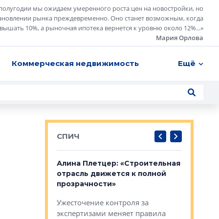
полугодии мы ожидаем умеренного роста цен на новостройки, но
ановлении рынка преждевременно. Оно станет возможным, когда
евышать 10%, а рыночная ипотека вернется к уровню около 12%...
»
Мария Орлова
Коммерческая недвижимость
Ещё
СПИЧ
: «Поводом
Алина Плетцер: «Строительная
Елена Фе
жет быть
отрасль движется к полной
блок МФК
биль»
прозрачности»
экосисте
каль»: поводом
Ужесточение контроля за
Проектир
ет быть даже
экспертизами меняет правила
непрерыв