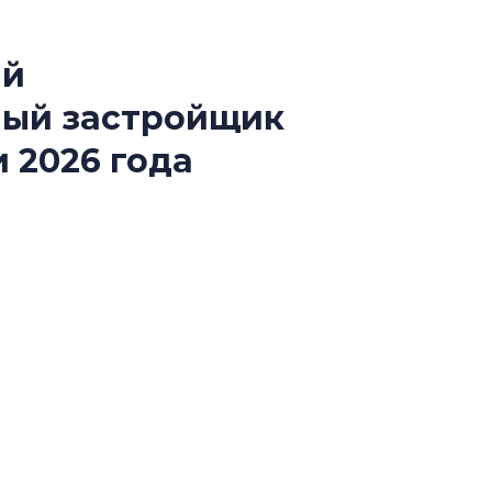
ый
Сергей Софроно
ный застройщик
дизайн проявляе
визуальной чист
 2026 года
Что важнее для с
жилого проекта: эс
й конкурса «Лучшая строительная организация
функциональност
экономика проект
ии «Самый клиентоориентированный
в ГК «ПСК»
Александр Свино
используем опыт
– другая компани
О потенциале «сер
технологиях и ко
культуре рассказы