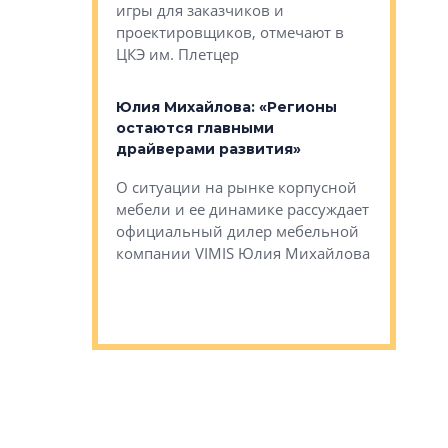
игры для заказчиков и
управлен
проектировщиков, отмечают в
поиска ко
ЦКЭ им. Плетцер
ГК «Глоба
: «Будущее за
к меняется
лей»
Юлия Михайлова: «Регионы
Алексей 
остаются главными
«Вертика
рают те
драйверами развития»
не новый
еще больше
стиничному
О ситуации на рынке корпусной
О том, по
верены в УК
мебели и ее динамике рассуждает
экспертиз
официальный дилер мебельной
преимущес
компании VIMIS Юлия Михайлова
гендирект
Алексей 