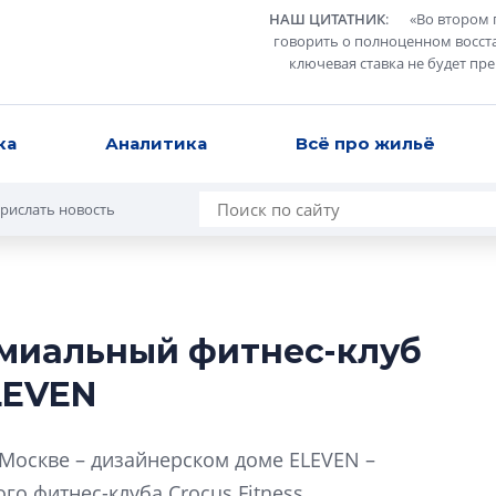
НАШ ЦИТАТНИК
:
«
Во втором 
говорить о полноценном восст
ключевая ставка не будет пр
ка
Аналитика
Всё про жильё
рислать новость
емиальный фитнес-клуб
Роман Корнышев
ELEVEN
перемен в ЖК мо
даже электромо
 Москве – дизайнерском доме ELEVEN –
Девелопер «Верти
перемен в ЖК мож
о фитнес-клуба Crocus Fitness.