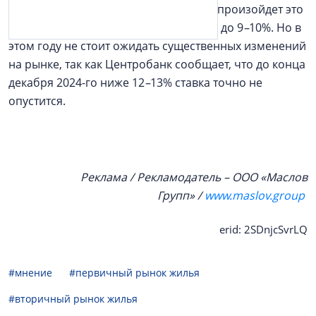
росту цен. По оценкам
Maslov Group
, произойдет это
тогда, когда ставка понизится хотя бы до 9
–
10%. Но в
этом году не стоит ожидать существенных изменений
на рынке, так как Центробанк сообщает, что до конца
декабря 2024-го ниже 12
–
13% ставка точно не
опустится.
Реклама / Рекламодатель – ООО «Маслов
Групп» /
www.maslov.group
erid: 2SDnjcSvrLQ
#мнение
#первичный рынок жилья
#вторичный рынок жилья