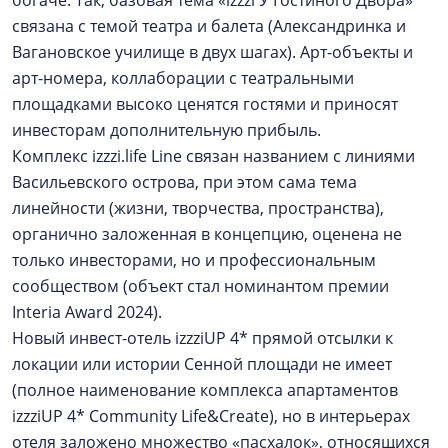
богаче. Так, базовая тема «izzzi У Гостиного Двора»
связана с темой театра и балета (Александринка и
Вагановское училище в двух шагах). Арт-объекты и
арт-номера, коллаборации с театральными
площадками высоко ценятся гостями и приносят
инвесторам дополнительную прибыль.
Комплекс izzzi.life Line связан названием с линиями
Васильевского острова, при этом сама тема
линейности (жизни, творчества, пространства),
органично заложенная в концепцию, оценена не
только инвесторами, но и профессиональным
сообществом (объект стал номинантом премии
Interia Award 2024).
Новый инвест-отель izzziUP 4* прямой отсылки к
локации или истории Сенной площади не имеет
(полное наименование комплекса апартаментов
izzziUP 4* Community Life&Create), но в интерьерах
отеля заложено множество «пасхалок», относящихся