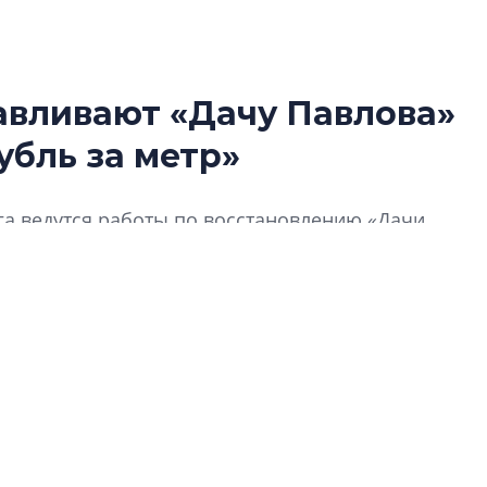
авливают «Дачу Павлова»
В Санкт-Петербу
убль за метр»
лучших поющих 
Гала-концертом з
га ведутся работы по восстановлению «Дачи
девятый сезон тво
конкурса строител
ектов культурного наследия. Ее реализовали на
строить и жить по
В Красногвардей
Петербурга появ
один центр сов
образования
В Красногвардейс
Петербурга появи
центр совмещенно