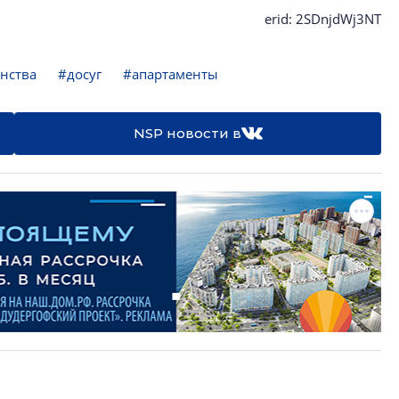
erid: 2SDnjdWj3NT
нства
#досуг
#апартаменты
NSP новости в