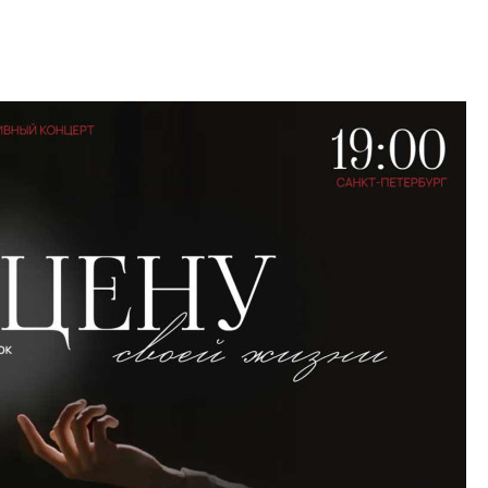
Петербурга, буду
районов и инжен
рассказали в ГК «
Сергей Софроно
дизайн проявляе
визуальной чист
Что важнее для с
жилого проекта: эс
функциональност
экономика проект
в ГК «ПСК»