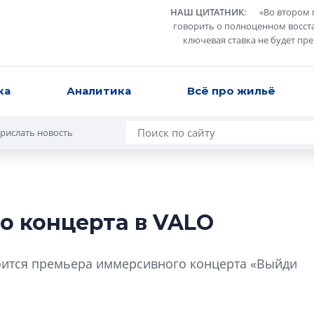
НАШ ЦИТАТНИК
:
«
Во втором 
говорить о полноценном восст
ключевая ставка не будет пр
ка
Аналитика
Всё про жильё
рислать новость
о концерта в VALO
Татьяна Бровкина
монотонной спал
тоится премьера иммерсивного концерта «Выйди
деконструктиви
стать спасением
О границах новато