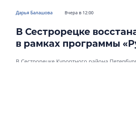
Дарья Балашова
Вчера в 12:00
В Сестрорецке восстан
в рамках программы «Р
В Сестрорецке Курортного района Петербур
Родиона Павлова», включенную в реестр объ
торгах в прошлом году.