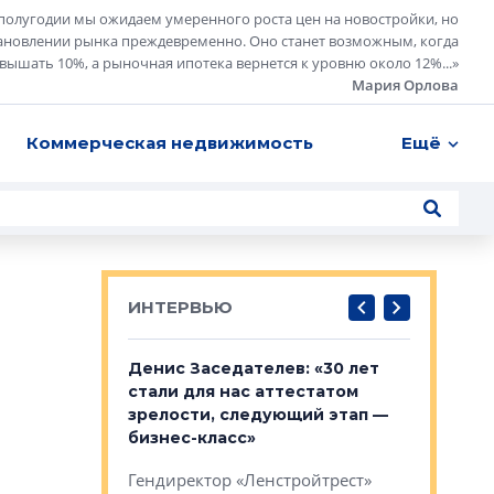
полугодии мы ожидаем умеренного роста цен на новостройки, но
ановлении рынка преждевременно. Оно станет возможным, когда
евышать 10%, а рыночная ипотека вернется к уровню около 12%...
»
Мария Орлова
Коммерческая недвижимость
Ещё
ИНТЕРВЬЮ
: «На
Денис Заседателев: «30 лет
Виталий 
ьной окраине
стали для нас аттестатом
спроса —
зм может
зрелости, следующий этап —
форматы,
»
бизнес-класс»
стереоти
застройк
рства в центре
Гендиректор «Ленстройтрест»