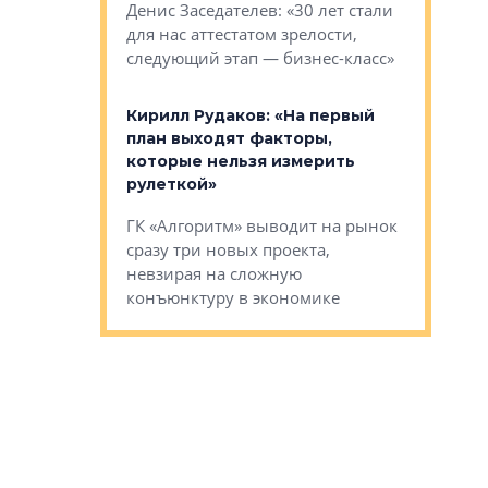
О малоэта
щем спальных
Денис Заседателев: «30 лет стали
класса «О
ерных ловушках
для нас аттестатом зрелости,
Мистолово
Глобал ЭМ»
следующий этап — бизнес-класс»
компании
в: «Хороший
Кирилл Рудаков: «На первый
тся в
план выходят факторы,
Александ
оте»
которые нельзя измерить
«Строите
рулеткой»
основ»
овременного
ГК «Алгоритм» выводит на рынок
Строитель
тетика,
сразу три новых проекта,
волнообра
ь или
невзирая на сложную
следует с
а, размышляют
конъюнктуру в экономике
Александ