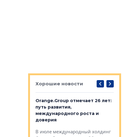
Хорошие новости
рге выбрали
Orange.Group отмечает 26 лет:
В Петерб
строителей
путь развития,
комплекс
международного роста и
тестовая
авершился
доверия
перерабо
рческого
В июле международный холдинг
В Петербу
ей «Нам песня