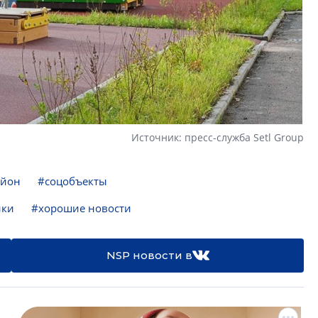
Источник: пресс-служба Setl Group
айон
#соцобъекты
йки
#хорошие новости
NSP новости в