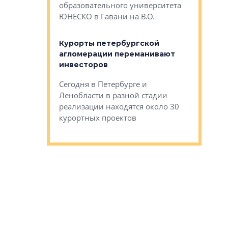
Император
образовательного университета
ртиры в домах
выжать ма
ЮНЕСКО в Гавани на В.О.
 постройки на
костей»
оящихся
Курорты петербургской
тиры в домах
агломерации переманивают
Каким бы
остройки на 9%
инвесторов
Ропса: в
ся
обещают 
Сегодня в Петербурге и
Руины Дом
Ленобласти в разной стадии
сгоревшем
реализации находятся около 30
наследия 
курортных проектов