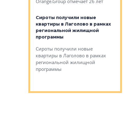
Orange.Group отмечает 26 лет
комплексе
могает»
тестовая 
органики
Сироты получили новые
ском районе
квартиры в Лаголово в рамках
ился еще
региональной жилищной
мещенного
Историч
программы
дом Рома
Ушково м
Сироты получили новые
ком районе
квартиры в Лаголово в рамках
Историче
лся еще один
региональной жилищной
Романова 
го образования
программы
взять под