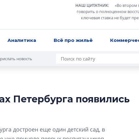
НАШ ЦИТАТНИК
:
«
Во втором 
говорить о полноценном восст
ключевая ставка не будет пр
Аналитика
Всё про жильё
Коммерче
рислать новость
ах Петербурга появились
Усадьба Торосов
от эпохи фальш-
Усадьба Торосово 
рга достроен еще один детский сад, в
эпохи фальш-пане
 уже приняло первых воспитанников.