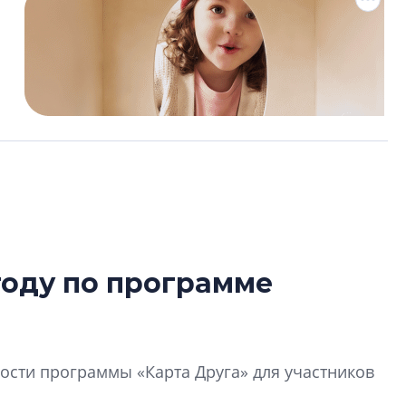
году по программе
В Санкт-Петербу
лучших поющих 
Гала-концертом з
сти программы «Карта Друга» для участников
девятый сезон тво
конкурса строител