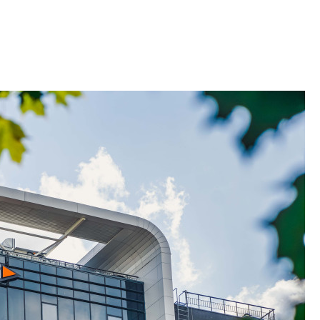
строить и жить по
В Красногвардей
Петербурга появ
один центр сов
образования
В Красногвардейс
Петербурга появи
центр совмещенно