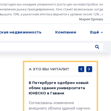
полугодии мы ожидаем умеренного роста цен на новостройки, но
ановлении рынка преждевременно. Оно станет возможным, когда
евышать 10%, а рыночная ипотека вернется к уровню около 12%...
»
Мария Орлова
ская недвижимость
Компании
Ещё
А ЭТО ВЫ ЧИТАЛИ?
о — антидот
В Петербурге одобрен новый
Собствен
панелей
облик здания университета
Императо
ЮНЕСКО в Гавани
как выжа
— антидот от
«старых 
Согласованы изменения
лей
Собственн
внешнего облика зданий научно-