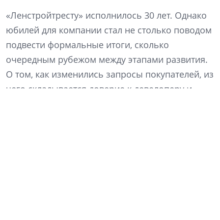
«Ленстройтресту» исполнилось 30 лет. Однако
юбилей для компании стал не столько поводом
подвести формальные итоги, сколько
очередным рубежом между этапами развития.
О том, как изменились запросы покупателей, из
чего складывается доверие к девелоперу и
почему компания решила расти не за счет
увеличения объемов, рассказал генеральный
директор «Ленстройтреста» Денис Заседателев.