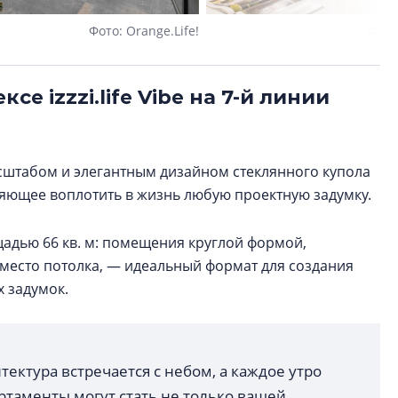
Фото: Orange.Life!
Фото
е izzzi.life Vibe на 7-й линии
сштабом и элегантным дизайном стеклянного купола
ляющее воплотить в жизнь любую проектную задумку.
адью 66 кв. м: помещения круглой формой,
место потолка, — идеальный формат для создания
х задумок.
итектура встречается с небом, а каждое утро
артаменты могут стать не только вашей