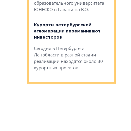
Император
образовательного университета
ртиры в домах
выжать ма
ЮНЕСКО в Гавани на В.О.
 постройки на
костей»
оящихся
Курорты петербургской
тиры в домах
агломерации переманивают
Каким бы
остройки на 9%
инвесторов
Ропса: в
ся
обещают 
Сегодня в Петербурге и
Руины Дом
Ленобласти в разной стадии
сгоревшем
реализации находятся около 30
наследия 
курортных проектов