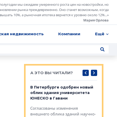
полугодии мы ожидаем умеренного роста цен на новостройки, но
ановлении рынка преждевременно. Оно станет возможным, когда
евышать 10%, а рыночная ипотека вернется к уровню около 12%...
»
Мария Орлова
ская недвижимость
Компании
Ещё
А ЭТО ВЫ ЧИТАЛИ?
о — антидот
В Петербурге одобрен новый
Собствен
панелей
облик здания университета
Императо
ЮНЕСКО в Гавани
как выжа
— антидот от
«старых 
Согласованы изменения
лей
Собственн
внешнего облика зданий научно-