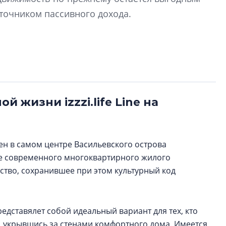
Центробанк: ква
очником пассивного дохода.
2020-2026 годов
9% дешевле стр
Центробанк: квар
2020-2026 годов п
дешевле строящих
жизни izzzi.life Line на
н в самом центре Васильевского острова
е современного многоквартирного жилого
ство, сохранившее при этом культурный код
едставялет собой идеальный вариант для тех, кто
, укрывшись за стенами комфортного дома. Имеется