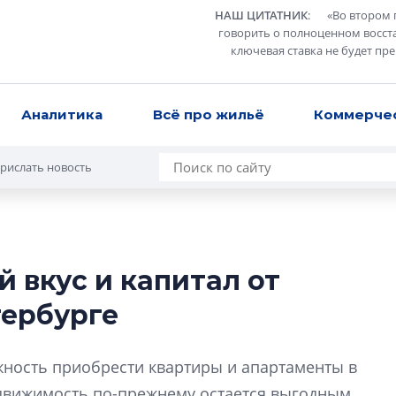
НАШ ЦИТАТНИК
:
«
Во втором 
говорить о полноценном восст
ключевая ставка не будет пр
Аналитика
Всё про жильё
Коммерче
рислать новость
 вкус и капитал от
Усадьба Торосов
тербурге
от эпохи фальш-
Усадьба Торосово 
жность приобрести квартиры и апартаменты в
эпохи фальш-пане
едвижимость по-прежнему остается выгодным