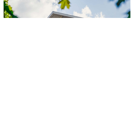
Фото: ГК «КВС»
Теперь обладатели
«Серебряной» или «Золотой
карты»
могут поделиться двумя электронными
картами с близкими или знакомыми.
Так, их получатели смогут оформить покупку