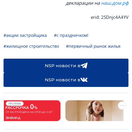
декларации н
а
наш.дом.рф
erid: 2SDnjc4A4YV
#акции застройщика
#с праздничком!
#жилищное строительство
#первичный рынок жилья
NSP новости в
NSP новости в
РЕКЛАМА