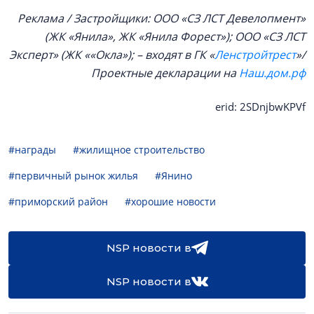
Реклама / Застройщики: ООО «СЗ ЛСТ Девелопмент»
(ЖК «Янила», ЖК «Янила Форест»); ООО «СЗ ЛСТ
Эксперт» (ЖК ««Окла»); – входят в ГК «
Ленстройтрест
»/
Проектные декларации на
Наш.дом.рф
erid: 2SDnjbwKPVf
#награды
#жилищное строительство
#первичный рынок жилья
#Янино
#приморский район
#хорошие новости
NSP новости в
NSP новости в