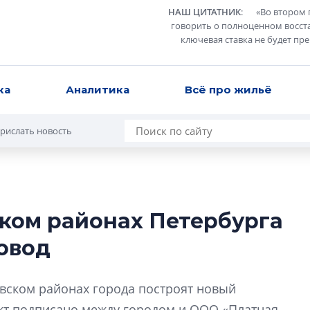
НАШ ЦИТАТНИК
:
«
Во втором 
говорить о полноценном восст
ключевая ставка не будет пр
ка
Аналитика
Всё про жильё
рислать новость
ком районах Петербурга
В Санкт-Петербу
овод
лучших поющих 
Гала-концертом з
евском районах города построят новый
девятый сезон тво
конкурса строител
кт подписано между городом и ООО «Платная