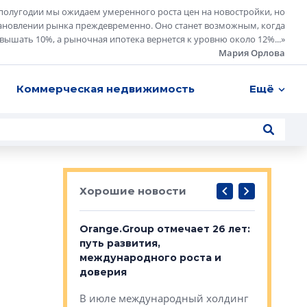
полугодии мы ожидаем умеренного роста цен на новостройки, но
ановлении рынка преждевременно. Оно станет возможным, когда
евышать 10%, а рыночная ипотека вернется к уровню около 12%...
»
Мария Орлова
Коммерческая недвижимость
Ещё
Хорошие новости
рге выбрали
Orange.Group отмечает 26 лет:
В Петерб
строителей
путь развития,
комплекс
международного роста и
тестовая
авершился
доверия
перерабо
рческого
В июле международный холдинг
В Петербу
ей «Нам песня