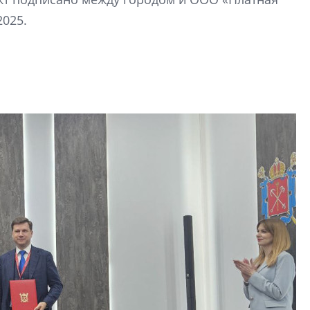
строить и жить по
025.
В Красногвардей
Петербурга появ
один центр сов
образования
В Красногвардейс
Петербурга появи
центр совмещенно