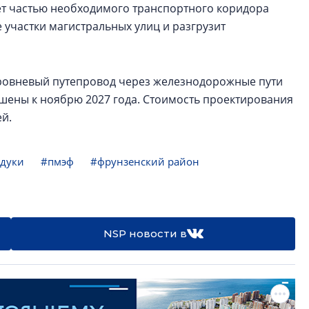
дет частью необходимого транспортного коридора
 участки магистральных улиц и разгрузит
уровневый путепровод через железнодорожные пути
шены к ноябрю 2027 года. Стоимость проектирования
ей.
адуки
#пмэф
#фрунзенский район
NSP новости в