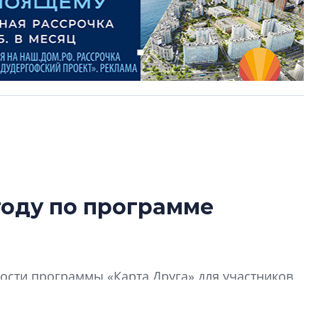
году по программе
Усадьба Торосов
от эпохи фальш-
Усадьба Торосово 
сти программы «Карта Друга» для участников
эпохи фальш-пане
Центробанк: ква