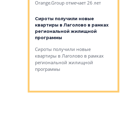
Orange.Group отмечает 26 лет
комплексе
могает»
тестовая 
органики
Сироты получили новые
ском районе
квартиры в Лаголово в рамках
ился еще
региональной жилищной
мещенного
Историч
программы
дом Рома
Ушково м
Сироты получили новые
ком районе
квартиры в Лаголово в рамках
Историче
лся еще один
региональной жилищной
Романова 
го образования
программы
взять под