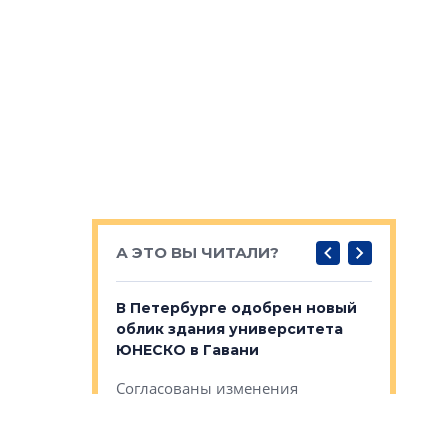
А ЭТО ВЫ ЧИТАЛИ?
о — антидот
В Петербурге одобрен новый
Собствен
панелей
облик здания университета
Императо
ЮНЕСКО в Гавани
как выжа
— антидот от
«старых 
Согласованы изменения
лей
Собственн
внешнего облика зданий научно-
Император
образовательного университета
ртиры в домах