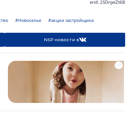
erid: 2SDnjeiZt6B
ство
#Новоселье
#акции застройщика
NSP новости в