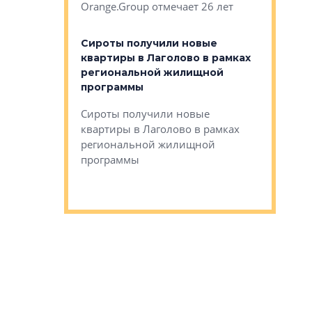
Orange.Group отмечает 26 лет
комплексе
могает»
тестовая 
органики
Сироты получили новые
ском районе
квартиры в Лаголово в рамках
ился еще
региональной жилищной
мещенного
Историч
программы
дом Рома
Ушково м
Сироты получили новые
ком районе
квартиры в Лаголово в рамках
Историче
лся еще один
региональной жилищной
Романова 
го образования
программы
взять под