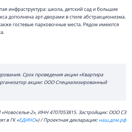
ая инфраструктура: школа, детский сад и большие
кса дополнена арт-дворами в стиле абстракционизма.
также гостевые парковочные места. Рядом имеются
а.
ирования. Срок проведения акции «Квартира
. Организатор акции: ООО Специализированный
 «Новоселье-2», ИНН 4707053815.
Застройщик: ООО СЗ
ят в Г
К «
ЕДИНО
») / Проектная декларация:
наш.дом.рф