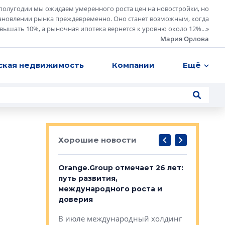
полугодии мы ожидаем умеренного роста цен на новостройки, но
ановлении рынка преждевременно. Оно станет возможным, когда
евышать 10%, а рыночная ипотека вернется к уровню около 12%...
»
Мария Орлова
ская недвижимость
Компании
Ещё
Хорошие новости
рге выбрали
Orange.Group отмечает 26 лет:
В Петерб
строителей
путь развития,
комплекс
международного роста и
тестовая
авершился
доверия
перерабо
рческого
В июле международный холдинг
В Петербу
ей «Нам песня