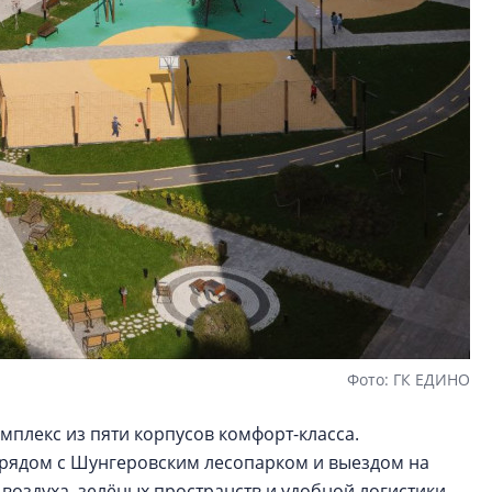
Фото: ГК ЕДИНО
плекс из пяти корпусов комфорт-класса.
 рядом с Шунгеровским лесопарком и выездом на
 воздуха, зелёных пространств и удобной логистики