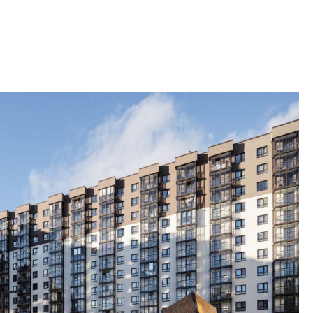
строить и жить по
В Красногвардей
Петербурга появ
один центр сов
образования
В Красногвардейс
Петербурга появи
центр совмещенно