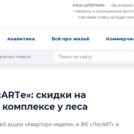
НАШ ЦИТАТНИК
:
«
Во втором 
говорить о полноценном восст
ключевая ставка не будет пр
Аналитика
Всё про жильё
Коммерче
рислать новость
сARTе»: скидки на
В Санкт-Петербу
 комплексе у леса
лучших поющих 
Гала-концертом з
й акции «Квартира недели» в ЖК «ЛесART» в
девятый сезон тво
конкурса строител