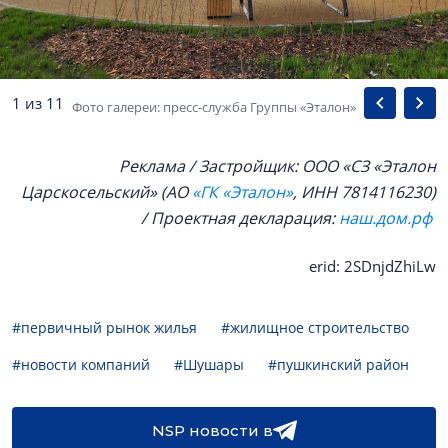
1 из 11
Фото галереи: пресс-служба Группы «Эталон»
Реклама / Застройщик:
ООО «СЗ «Эталон
Царскосельский»
(АО
«ГК «Эталон»
, ИНН
7814116230
)
/ Проектная декларация:
наш.дом.рф
erid: 2SDnjdZhiLw
#первичный рынок жилья
#жилищное строительство
#новости компаний
#Шушары
#пушкинский район
NSP новости в