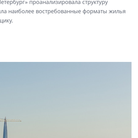
Петербург» проанализировала структуру
строить и жить по
вила наиболее востребованные форматы жилья
щику.
В Красногвардей
Петербурга появ
один центр сов
образования
В Красногвардейс
Петербурга появи
центр совмещенно