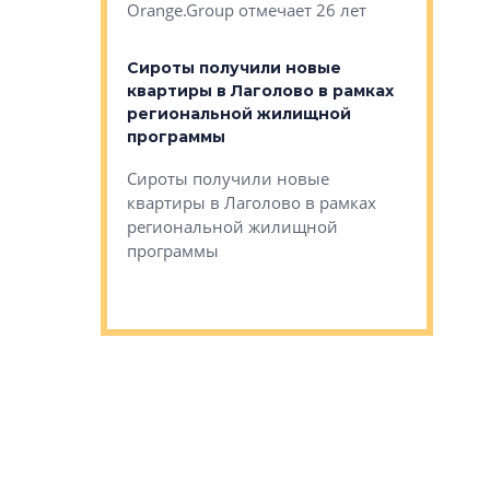
Orange.Group отмечает 26 лет
комплексе
могает»
тестовая 
органики
Сироты получили новые
ском районе
квартиры в Лаголово в рамках
ился еще
региональной жилищной
мещенного
Историч
программы
дом Рома
Ушково м
Сироты получили новые
ком районе
квартиры в Лаголово в рамках
Историче
лся еще один
региональной жилищной
Романова 
го образования
программы
взять под