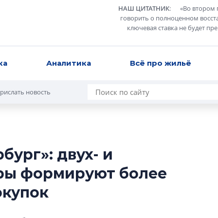
НАШ ЦИТАТНИК
:
«
Во втором 
говорить о полноценном восст
ключевая ставка не будет пр
ка
Аналитика
Всё про жильё
рислать новость
бург»: двух- и
В Санкт-Петербу
ры формируют более
лучших поющих 
окупок
Гала-концертом з
девятый сезон тво
конкурса строител