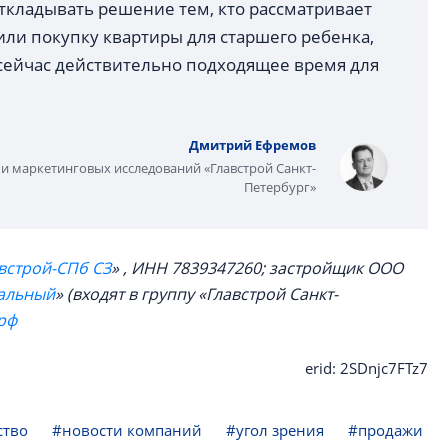
откладывать решение тем, кто рассматривает
и покупку квартиры для старшего ребенка,
сейчас действительно подходящее время для
Дмитрий Ефремов
и маркетинговых исследований «Главстрой Санкт-
Петербург»
встрой-СПб СЗ
» , ИНН 7839347260; застройщик ООО
альный
» (входят в группу «Главстрой Санкт-
рф
erid: 2SDnjc7FTz7
ство
#новости компаний
#угол зрения
#продажи