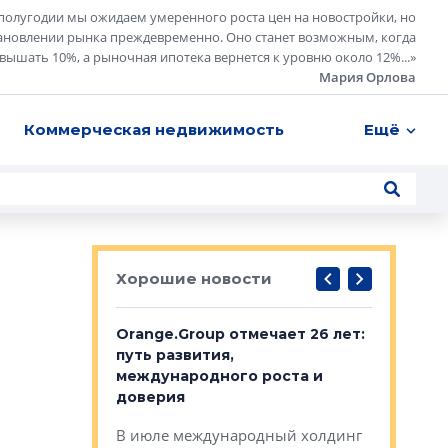
полугодии мы ожидаем умеренного роста цен на новостройки, но
ановлении рынка преждевременно. Оно станет возможным, когда
евышать 10%, а рыночная ипотека вернется к уровню около 12%...
»
Мария Орлова
Коммерческая недвижимость
Ещё
Хорошие новости
рге выбрали
Orange.Group отмечает 26 лет:
В Петерб
строителей
путь развития,
комплекс
международного роста и
тестовая
авершился
доверия
перерабо
рческого
В июле международный холдинг
В Петербу
ей «Нам песня