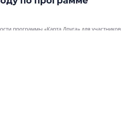
году по программе
Усадьба Торосов
от эпохи фальш-
Усадьба Торосово 
сти программы «Карта Друга» для участников
эпохи фальш-пане
Центробанк: ква
2020-2026 годов
9% дешевле стр
Центробанк: квар
2020-2026 годов п
дешевле строящих