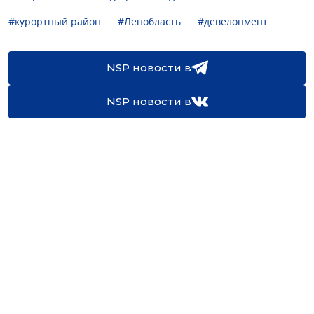
#курортный район
#Ленобласть
#девелопмент
NSP новости в
NSP новости в
16+
Св-во регистрации СМИ:
ЭЛ №ФС77-67922 от 06.12.2016
Реклама на
Контакты
сайте
О проекте
Мероприятия