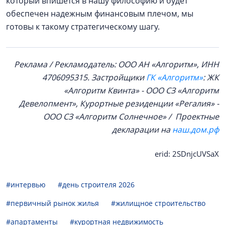
который впишется в нашу философию и будет
обеспечен надежным финансовым плечом, мы
готовы к такому стратегическому шагу.
Реклама / Рекламодатель: ООО АН «Алгоритм», ИНН
4706095315. Застройщики
ГК «Алгоритм»
: ЖК
«Алгоритм Квинта» - ООО СЗ «Алгоритм
Девелопмент», Курортные резиденции «Регалия» -
ООО СЗ «Алгоритм Солнечное» / Проектные
декларации на
наш.дом.рф
erid: 2SDnjcUVSaX
#интервью
#день строителя 2026
#первичный рынок жилья
#жилищное строительство
#апартаменты
#курортная недвижимость